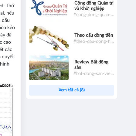
Cộng đồng Quản trị
ed. Thứ
và Khởi nghiệp
ai, nếu
#cong-dong-quan-tri-va-khoi-nghiep
à dấu
hòa kéo
này đã
Theo dấu dòng tiền
#theo-dau-dong-tien
ức cao
ét các
ò quyết
Review Bất động
 hình
sản
#bat-dong-san-viet-nam
Xem tất cả (8)