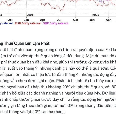
ng Thuế Quan Lên Lạm Phát
 tố bất định quan trọng trong quá trình ra quyết định của Fed là
ậm trễ của việc áp thuế quan lên giá tiêu dùng. Mặc dù mức độ
i phí thuế quan ban đầu khá nhẹ, giúp thị trường kỳ vọng vào kh
m lãi suất vào tháng 9, nhưng đánh giá này có thể là quá sớm. Cá
uế quan lớn nhất có hiệu lực từ đầu tháng 4, nhưng tác động đầy
u dùng vẫn chưa được ghi nhận. Phân tích kinh tế cho thấy các n
ớc ngoài ban đầu hấp thụ khoảng 20% chi phí thuế quan, với 8
c phân bổ giữa các doanh nghiệp và người tiêu dùng Mỹ. Dữ liệu 
tranh chấp thương mại trước đây chỉ ra rằng tác động lên người 
ường gia tăng theo thời gian, từ mức 0% trong tháng đầu tiên, t
 hai tháng và đạt 40% sau ba tháng.