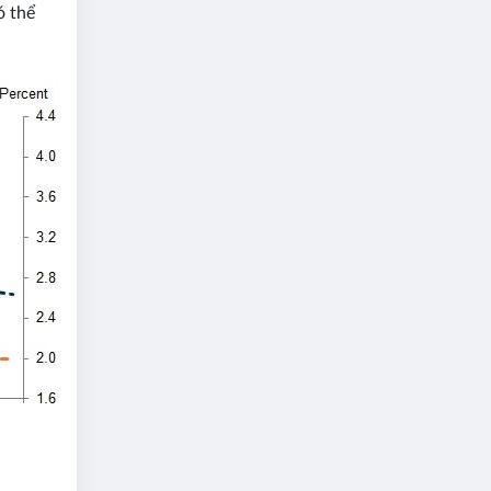
ó thể