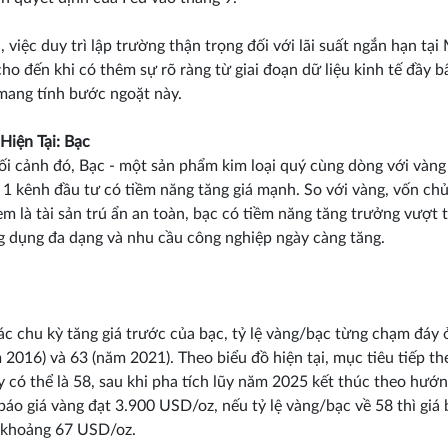
, việc duy trì lập trường thận trọng đối với lãi suất ngắn hạn tại
cho đến khi có thêm sự rõ ràng từ giai đoạn dữ liệu kinh tế đầy b
ang tính bước ngoặt này.
Hiện Tại: Bạc
ối cảnh đó, Bạc - một sản phẩm kim loại quý cùng dòng với vàng
 1 kênh đầu tư có tiềm năng tăng giá mạnh. So với vàng, vốn ch
m là tài sản trú ẩn an toàn, bạc có tiềm năng tăng trưởng vượt 
g dụng đa dạng và nhu cầu công nghiệp ngày càng tăng.
ác chu kỳ tăng giá trước của bạc, tỷ lệ vàng/bạc từng chạm đáy
 2016) và 63 (năm 2021). Theo biểu đồ hiện tại, mục tiêu tiếp th
ày có thể là 58, sau khi pha tích lũy năm 2025 kết thúc theo hướ
báo giá vàng đạt 3.900 USD/oz, nếu tỷ lệ vàng/bạc về 58 thì giá 
 khoảng 67 USD/oz.