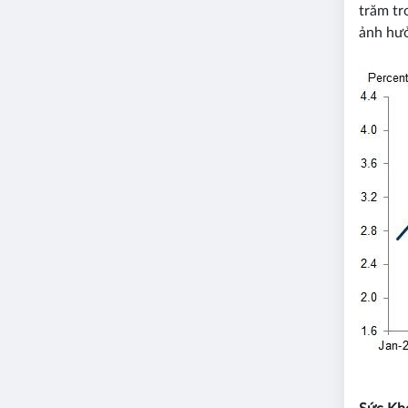
trăm tr
ảnh hưở