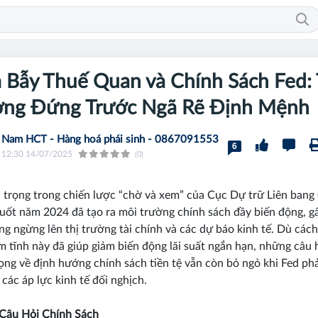
Bẫy Thuế Quan và Chính Sách Fed: 
ờng Đứng Trước Ngã Rẽ Định Mệnh
Nam HCT - Hàng hoá phái sinh - 0867091553
6
12:30 14/07/2025
(0)
 trọng trong chiến lược “chờ và xem” của Cục Dự trữ Liên bang 
uốt năm 2024 đã tạo ra môi trường chính sách đầy biến động, g
ng ngừng lên thị trường tài chính và các dự báo kinh tế. Dù cách
m tĩnh này đã giúp giảm biến động lãi suất ngắn hạn, những câu 
ọng về định hướng chính sách tiền tệ vẫn còn bỏ ngỏ khi Fed phả
 các áp lực kinh tế đối nghịch.
Câu Hỏi Chính Sách