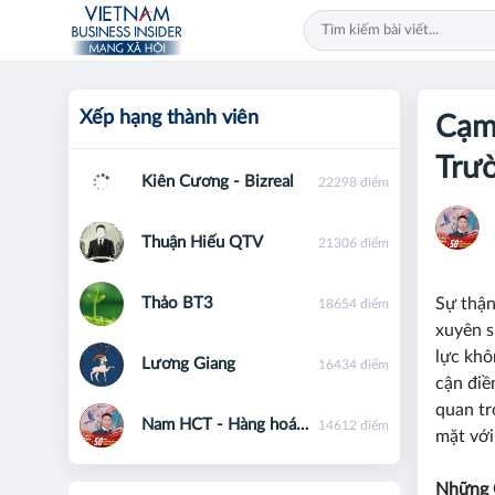
Xếp hạng thành viên
Cạm 
Trư
Kiên Cương - Bizreal
22298 điểm
Thuận Hiếu QTV
21306 điểm
Thảo BT3
Sự thận
18654 điểm
xuyên s
lực khô
Lương Giang
16434 điểm
cận điề
quan tr
Nam HCT - Hàng hoá phái sinh - 0867091553
14612 điểm
mặt với
Những 