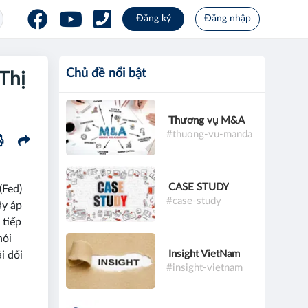
Đăng ký
Đăng nhập
Chủ đề nổi bật
Thị
Thương vụ M&A
#thuong-vu-manda
CASE STUDY
(Fed)
#case-study
ây áp
 tiếp
hỏi
Insight VietNam
i đối
#insight-vietnam