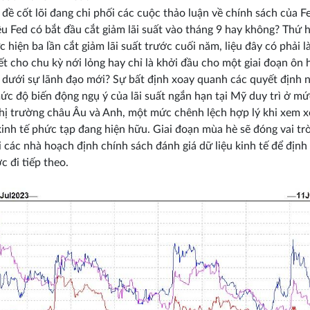
 đề cốt lõi đang chi phối các cuộc thảo luận về chính sách của F
iệu Fed có bắt đầu cắt giảm lãi suất vào tháng 9 hay không? Thứ h
c hiện ba lần cắt giảm lãi suất trước cuối năm, liệu đây có phải l
t cho chu kỳ nới lỏng hay chỉ là khởi đầu cho một giai đoạn ôn 
 dưới sự lãnh đạo mới? Sự bất định xoay quanh các quyết định 
ức độ biến động ngụ ý của lãi suất ngắn hạn tại Mỹ duy trì ở m
thị trường châu Âu và Anh, một mức chênh lệch hợp lý khi xem x
kinh tế phức tạp đang hiện hữu. Giai đoạn mùa hè sẽ đóng vai tr
i các nhà hoạch định chính sách đánh giá dữ liệu kinh tế để định
c đi tiếp theo.