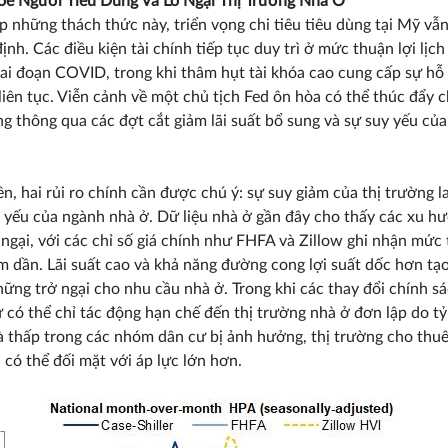
e Người Tiêu Dùng Và Lo Ngại Thị Trường Nhà Ở
p những thách thức này, triển vọng chi tiêu tiêu dùng tại Mỹ vẫ
định. Các điều kiện tài chính tiếp tục duy trì ở mức thuận lợi lịch
iai đoạn COVID, trong khi thâm hụt tài khóa cao cung cấp sự hỗ
 liên tục. Viễn cảnh về một chủ tịch Fed ôn hòa có thể thúc đẩy c
ng thông qua các đợt cắt giảm lãi suất bổ sung và sự suy yếu củ
ên, hai rủi ro chính cần được chú ý: sự suy giảm của thị trường 
 yếu của ngành nhà ở. Dữ liệu nhà ở gần đây cho thấy các xu h
 ngại, với các chỉ số giá chính như FHFA và Zillow ghi nhận mức 
m dần. Lãi suất cao và khả năng đường cong lợi suất dốc hơn tạo
ững trở ngại cho nhu cầu nhà ở. Trong khi các thay đổi chính s
 có thể chỉ tác động hạn chế đến thị trường nhà ở đơn lập do tỷ
 thấp trong các nhóm dân cư bị ảnh hưởng, thị trường cho thuê
h có thể đối mặt với áp lực lớn hơn.