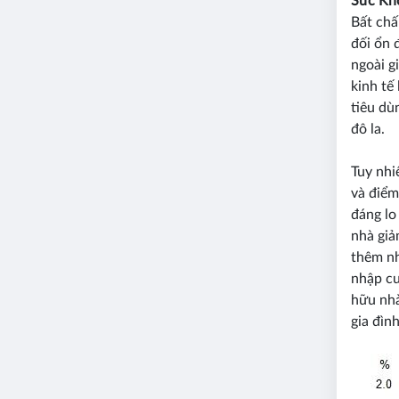
Sức Khỏ
Bất chấ
đối ổn 
ngoài g
kinh tế
tiêu dù
đô la.
Tuy nhi
và điểm
đáng lo
nhà giả
thêm nh
nhập cư
hữu nhà
gia đìn