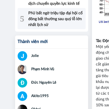
dịch chuyển quyền lực kinh tế
PNJ bất ngờ triệu tập đại hội cổ
đông bất thường sau quý lỗ lớn
nhất lịch sử
Tác Độ
Thành viên mới
Một yếu
động ch
Jolie
giao ch
cắt giả
Phạm Minh Vũ
tăng th
giá tiê
khẩu nư
Đức Nguyên Lê
lại đượ
từ các 
Akito1995
dùng th
10% sau