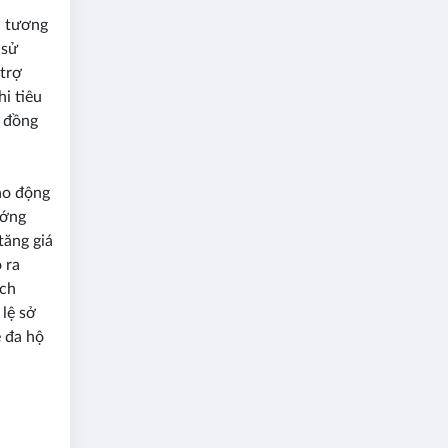
n tương
 sử
 trợ
hi tiêu
a đồng
lao động
ướng
tăng giá
 ra
ách
 lệ sở
 đa hộ