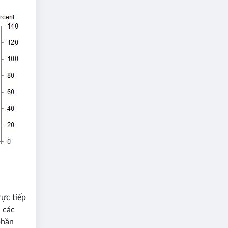
ực tiếp
n các
phần