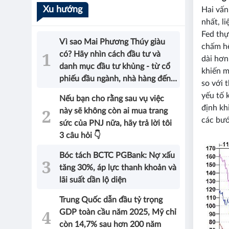
Xu hướng
Hai vấn
nhất, l
Fed thự
Vì sao Mai Phương Thúy giàu
chấm hế
có? Hãy nhìn cách đầu tư và
dài hơn
danh mục đầu tư khủng - từ cổ
khiến m
phiếu đầu ngành, nhà hàng đến
so với 
bất động sản của Hoa hậu sẽ có
yếu tố 
Nếu bạn cho rằng sau vụ việc
được câu trả lời!
định kh
này sẽ không còn ai mua trang
các bướ
sức của PNJ nữa, hãy trả lời tôi
3 câu hỏi 👇
Bóc tách BCTC PGBank: Nợ xấu
tăng 30%, áp lực thanh khoản và
lãi suất dần lộ diện
Trung Quốc dẫn đầu tỷ trọng
GDP toàn cầu năm 2025, Mỹ chỉ
còn 14,7% sau hơn 200 năm