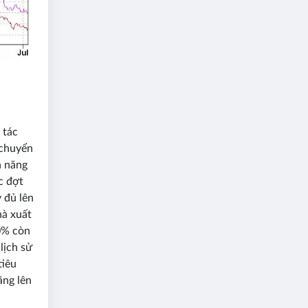
 tác
 chuyển
ả năng
c đợt
 đủ lên
hà xuất
0% còn
lịch sử
tiêu
ăng lên