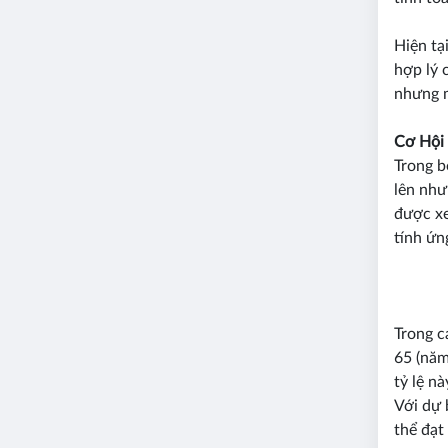
Hiện tại
hợp lý 
nhưng m
Cơ Hội 
Trong b
lên như
được xe
tính ứn
Trong c
65 (năm
tỷ lệ n
Với dự 
thể đạt