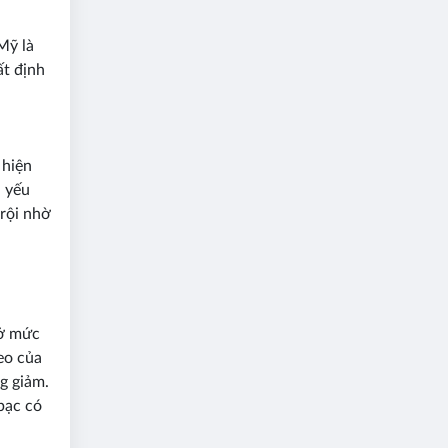
 Mỹ là
ất định
 hiện
ủ yếu
trội nhờ
 ở mức
eo của
ng giảm.
bạc có