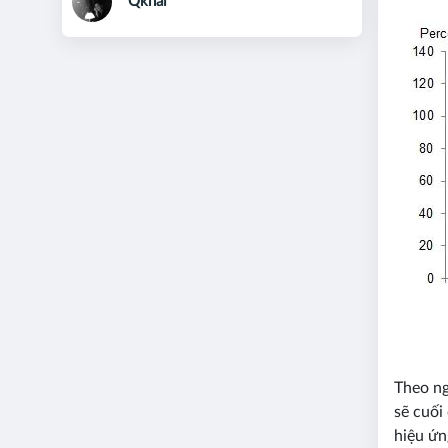
Qkhai
Theo ng
sẽ cuối
hiệu ứn