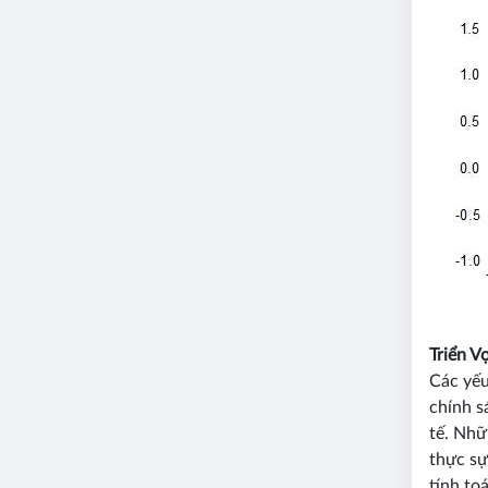
Triển V
Các yếu
chính s
tế. Nhữ
thực sự
tính to