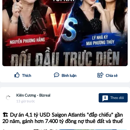
Thích
Bình luận
Chia sẻ
Kiên Cương - Bizreal
8
Theo dõi
13 giờ trước
🏗️ Dự án 4,1 tỷ USD Saigon Atlantis "đắp chiếu" gần
20 năm, gánh hơn 7.400 tỷ đồng nợ thuê đất và thuế