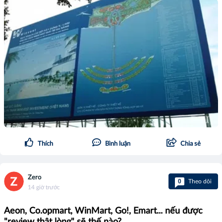
Thích
Bình luận
Chia sẻ
Zero
0
Theo dõi
14 giờ trước
Aeon, Co.opmart, WinMart, Go!, Emart... nếu được
"review thật lòng" sẽ thế nào?