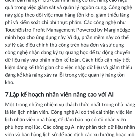
điểm bán hàng (POS) của nhà hàng có thể nâng cao hiệu
quả trong việc giám sát và quản lý nguồn cung. Công nghệ
này giúp theo dõi việc mua hàng tồn kho, giảm thiểu lãng
phí và kiểm soát chi phí thực phẩm. Các công nghệ như
TouchBistro Profit Management Powered by MarginEdge
minh họa cho ứng dụng này. Ví dụ, phần mềm này có thể
xử lý các điều chỉnh thủ công trên hóa đơn và sử dụng
công nghệ nhận dạng ký tự quang học để tự động chuyển
dữ liệu này vào phần mềm kế toán. Cách tiếp cận này tiết
kiệm đáng kể thời gian cho việc nhập dữ liệu và giảm thiểu
đáng kể khả năng xảy ra lỗi trong việc quản lý hàng tồn
kho.
7.Lập kế hoạch nhân viên nâng cao với AI
Một trong những nhiệm vụ thách thức nhất trong nhà hàng
là lên lịch nhân viên. Công nghệ AI có thể cải thiện việc lên
lịch nhân viên nhà hàng để đảm bảo họ có đủ nhân viên
phù hợp mọi lúc. Các công cụ AI này phân tích dữ liệu nhân
viên và bán hàng lịch sử để xác định các xu hướng hoặc mô