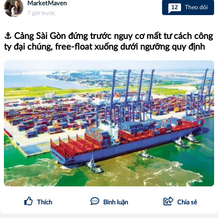
MarketMaven
12
Theo dõi
7 giờ trước
⚓ Cảng Sài Gòn đứng trước nguy cơ mất tư cách công
ty đại chúng, free-float xuống dưới ngưỡng quy định
Thích
Bình luận
Chia sẻ