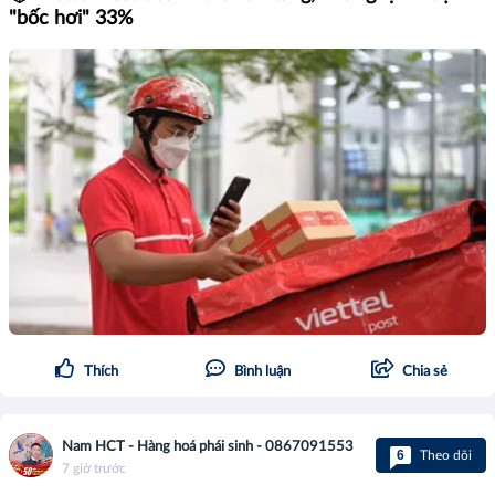
"bốc hơi" 33%
Thích
Bình luận
Chia sẻ
Nam HCT - Hàng hoá phái sinh - 0867091553
6
Theo dõi
7 giờ trước