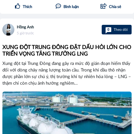
Thích
Bình luận
Chia sẻ
Hồng Anh
0
Theo dõi
5 giờ trước
XUNG ĐỘT TRUNG ĐÔNG ĐẶT DẤU HỎI LỚN CHO
TRIỂN VỌNG TĂNG TRƯỞNG LNG
Xung đột tại Trung Đông đang gây ra mức độ gián đoạn hiếm thấy
đối với dòng chảy năng lượng toàn cầu. Trong khi dầu thô nhận
được phần lớn sự chú ý, thị trường khí tự nhiên hóa lỏng – LNG –
thậm chí còn chịu ảnh hưởng nghiêm...