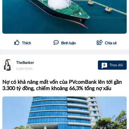
Thích
Bình luận
Chia sẻ
TheBanker
8
Theo dõi
6 giờ trước
Nợ có khả năng mất vốn của PVcomBank lên tới gần
3.300 tỷ đồng, chiếm khoảng 66,3% tổng nợ xấu