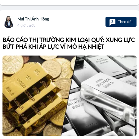
Mai Thị Ánh Hồng
2
Theo dõi
4 giờ trước
BÁO CÁO THỊ TRƯỜNG KIM LOẠI QUÝ: XUNG LỰC
BỨT PHÁ KHI ÁP LỰC VĨ MÔ HẠ NHIỆT