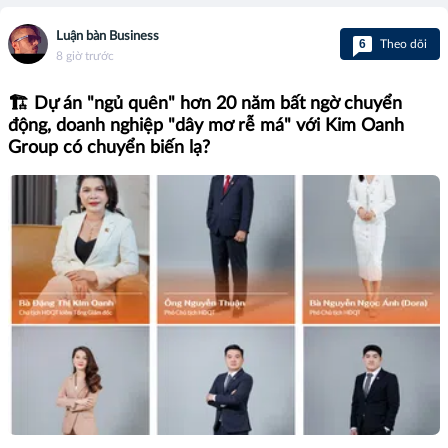
Luận bàn Business
6
Theo dõi
8 giờ trước
🏗️ Dự án "ngủ quên" hơn 20 năm bất ngờ chuyển
động, doanh nghiệp "dây mơ rễ má" với Kim Oanh
Group có chuyển biến lạ?