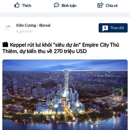
Thích
Bình luận
Chia sẻ
Kiên Cương - Bizreal
8
Theo dõi
8 giờ trước
🏙️ Keppel rút lui khỏi "siêu dự án" Empire City Thủ
Thiêm, dự kiến thu về 270 triệu USD