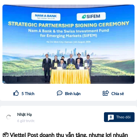
5
Thích
Bình luận
Chia sẻ
Nhật Hạ
8
Theo dõi
6 giờ trước
📦 Viettel Post doanh thu vẫn tăng, nhưng lợi nhuận