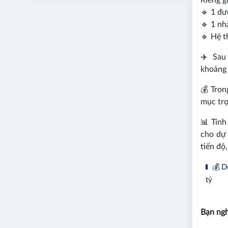
Riêng g
🔹 1 đ
🔹 1 nh
🔹 Hệ t
✈️ Sau
khoảng 
💰 Tron
mục trọ
📊 Tính
cho dự 
tiến độ
💰 Do
tỷ
Bạn ngh