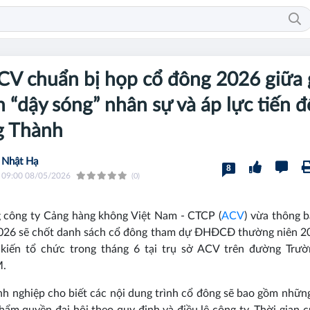
CV chuẩn bị họp cổ đông 2026 giữa 
 “dậy sóng” nhân sự và áp lực tiến đ
g Thành
Nhật Hạ
8
09:00 08/05/2026
(0)
 công ty Cảng hàng không Việt Nam - CTCP (
ACV
) vừa thông 
026 sẽ chốt danh sách cổ đông tham dự ĐHĐCĐ thường niên 20
 kiến tổ chức trong tháng 6 tại trụ sở ACV trên đường Trườ
.
h nghiệp cho biết các nội dung trình cổ đông sẽ bao gồm nhữn