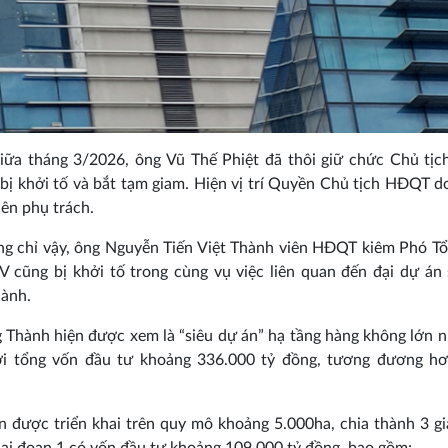
giữa tháng 3/2026, ông Vũ Thế Phiệt đã thôi giữ chức Chủ tị
 bị khởi tố và bắt tạm giam. Hiện vị trí Quyền Chủ tịch HĐQT d
ên phụ trách.
g chỉ vậy, ông Nguyễn Tiến Việt Thành viên HĐQT kiêm Phó T
 cũng bị khởi tố trong cùng vụ việc liên quan đến đại dự án
hành.
g Thành hiện được xem là “siêu dự án” hạ tầng hàng không lớn n
i tổng vốn đầu tư khoảng 336.000 tỷ đồng, tương đương hơ
 được triển khai trên quy mô khoảng 5.000ha, chia thành 3 gi