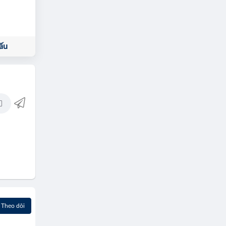
ấu
Theo dõi