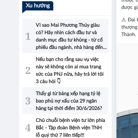
thuộc t
Xu hướng
được gử
⚠️ Đại 
Vì sao Mai Phương Thúy giàu
thượng 
có? Hãy nhìn cách đầu tư và
Thành.
danh mục đầu tư khủng - từ cổ
phiếu đầu ngành, nhà hàng đến
bất động sản của Hoa hậu sẽ có
Nếu bạn cho rằng sau vụ việc
được câu trả lời!
này sẽ không còn ai mua trang
sức của PNJ nữa, hãy trả lời tôi
3 câu hỏi 👇
Thấy gì từ bảng xếp hạng tỷ lệ
bao phủ nợ xấu của 29 ngân
hàng tại thời điểm 30/6/2026?
Chủ chuỗi bệnh viện tư lớn phía
Bắc - Tập đoàn Bệnh viện TNH
lỗ quý thứ 7 liên tiếp!!!