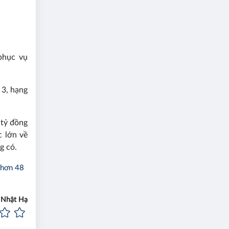
phục vụ
 3, hạng
 tỷ đồng
c lớn về
g có.
 hơn 48
Nhật Hạ