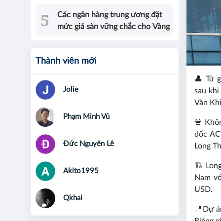
Các ngân hàng trung ương đặt
mức giá sàn vững chắc cho Vàng
Thành viên mới
👤 Từ 
Jolie
sau khi
Văn Khi
Phạm Minh Vũ
🚨 Khôn
đốc ACV
Đức Nguyên Lê
Long T
🏗️ Lon
Akito1995
Nam vớ
USD.
Qkhai
📍Dự án