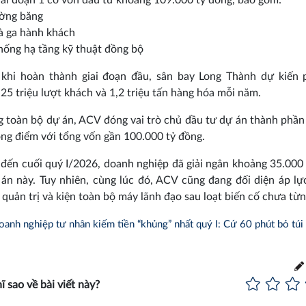
iai đoạn 1 có vốn đầu tư khoảng 109.000 tỷ đồng, bao gồm:
ường băng
à ga hành khách
hống hạ tầng kỹ thuật đồng bộ
 khi hoàn thành giai đoạn đầu, sân bay Long Thành dự kiến 
25 triệu lượt khách và 1,2 triệu tấn hàng hóa mỗi năm.
g toàn bộ dự án, ACV đóng vai trò chủ đầu tư dự án thành phần
ng điểm với tổng vốn gần 100.000 tỷ đồng.
 đến cuối quý I/2026, doanh nghiệp đã giải ngân khoảng 35.000
án này. Tuy nhiên, cùng lúc đó, ACV cũng đang đối diện áp lự
, quản trị và kiện toàn bộ máy lãnh đạo sau loạt biến cố chưa từn
anh nghiệp tư nhân kiếm tiền “khủng” nhất quý I: Cứ 60 phút bỏ túi
ĩ sao về bài viết này?