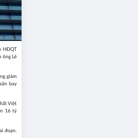
ch HĐQT
o ông Lê
ổng giám
 sân bay
hất Việt
n 16 tỷ
ai đoạn.