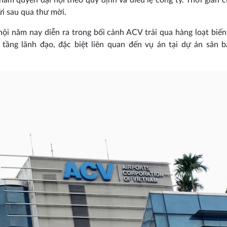
hẩm quyền đại hội theo quy định và điều lệ công ty. Thời gian c
i sau qua thư mời.
hội năm nay diễn ra trong bối cảnh ACV trải qua hàng loạt biế
tầng lãnh đạo, đặc biệt liên quan đến vụ án tại dự án sân 