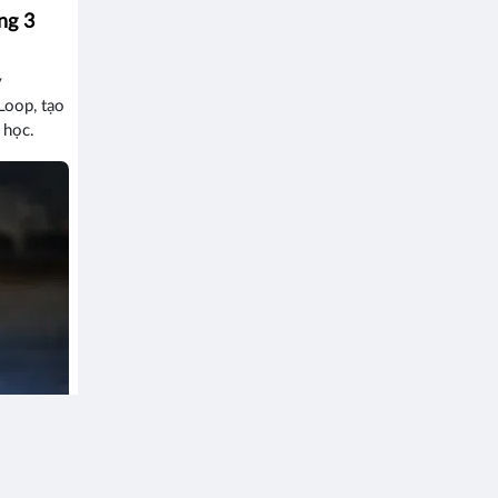
ng 3
y
Loop, tạo
 học.