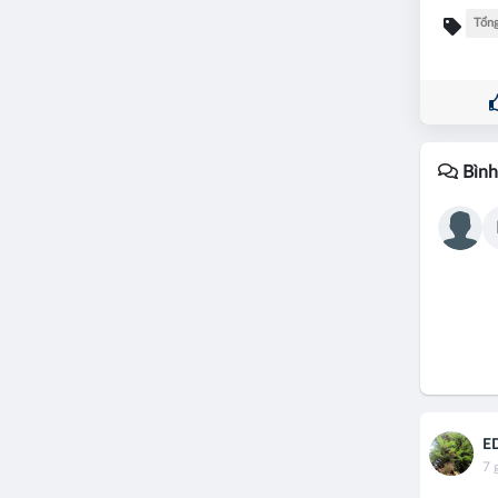
Tổng
Bình
E
7 