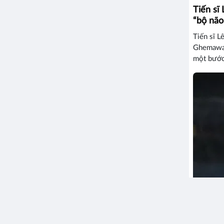
Tiến sĩ
“bộ não
Tiến sĩ L
Ghemawat 
một bước 