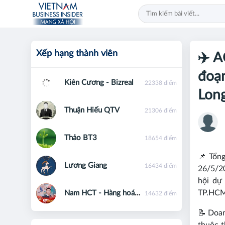
Xếp hạng thành viên
✈️ A
đoạn
Kiên Cương - Bizreal
22338 điểm
Lon
Thuận Hiếu QTV
21306 điểm
Thảo BT3
18654 điểm
📌 Tổng
Lương Giang
16434 điểm
26/5/2
hội dự
TP.HCM
Nam HCT - Hàng hoá phái sinh - 0867091553
14632 điểm
📝 Doan