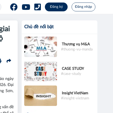
Đăng ký
Đăng nhập
Chủ đề nổi bật
giai
ộ
Thương vụ M&A
#thuong-vu-manda
CASE STUDY
#case-study
báo ngày
26. Đại
ng Sơn,
Insight VietNam
#insight-vietnam
g vấn đề