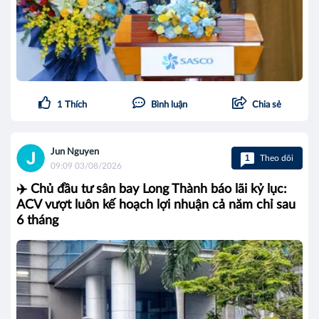
1
Thích
Bình luận
Chia sẻ
Jun Nguyen
1
Theo dõi
09:09 03/08/2026
✈️ Chủ đầu tư sân bay Long Thành báo lãi kỷ lục:
ACV vượt luôn kế hoạch lợi nhuận cả năm chỉ sau
6 tháng