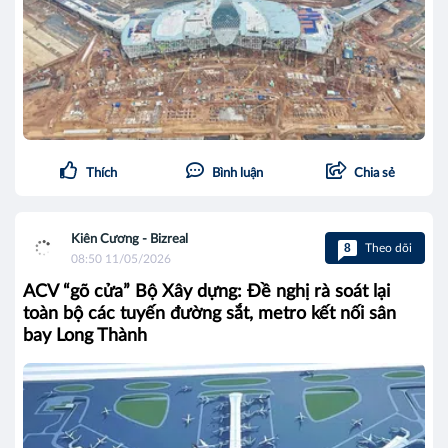
Thích
Bình luận
Chia sẻ
Kiên Cương - Bizreal
8
Theo dõi
08:50 11/05/2026
ACV “gõ cửa” Bộ Xây dựng: Đề nghị rà soát lại
toàn bộ các tuyến đường sắt, metro kết nối sân
bay Long Thành