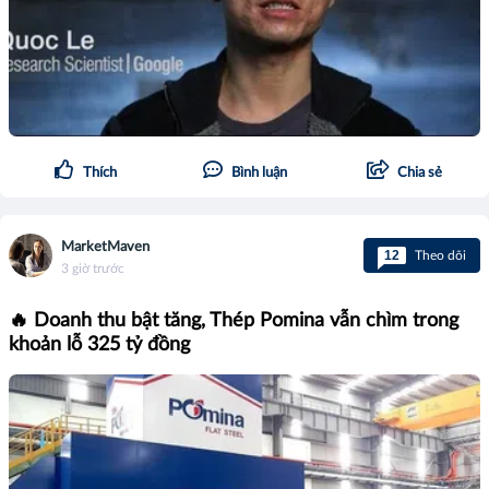
Thích
Bình luận
Chia sẻ
MarketMaven
12
Theo dõi
3 giờ trước
🔥 Doanh thu bật tăng, Thép Pomina vẫn chìm trong
khoản lỗ 325 tỷ đồng