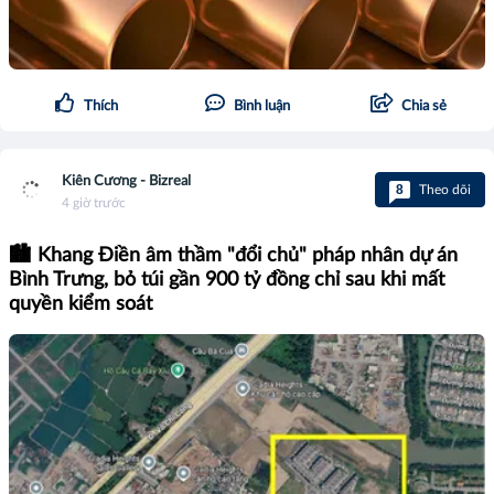
Thích
Bình luận
Chia sẻ
Kiên Cương - Bizreal
8
Theo dõi
4 giờ trước
🏙️ Khang Điền âm thầm "đổi chủ" pháp nhân dự án
Bình Trưng, bỏ túi gần 900 tỷ đồng chỉ sau khi mất
quyền kiểm soát