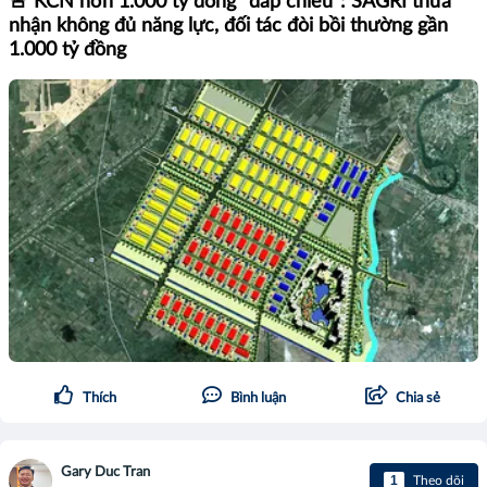
🚨 KCN hơn 1.000 tỷ đồng "đắp chiếu": SAGRI thừa
nhận không đủ năng lực, đối tác đòi bồi thường gần
1.000 tỷ đồng
Thích
Bình luận
Chia sẻ
Gary Duc Tran
1
Theo dõi