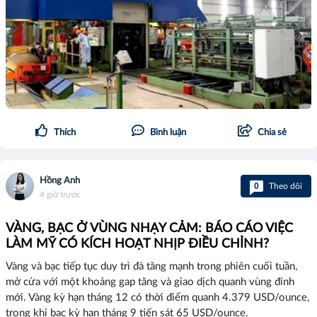
Thích
Bình luận
Chia sẻ
Hồng Anh
0
Theo dõi
4 giờ trước
VÀNG, BẠC Ở VÙNG NHẠY CẢM: BÁO CÁO VIỆC
LÀM MỸ CÓ KÍCH HOẠT NHỊP ĐIỀU CHỈNH?
Vàng và bạc tiếp tục duy trì đà tăng mạnh trong phiên cuối tuần,
mở cửa với một khoảng gap tăng và giao dịch quanh vùng đỉnh
mới. Vàng kỳ hạn tháng 12 có thời điểm quanh 4.379 USD/ounce,
trong khi bạc kỳ hạn tháng 9 tiến sát 65 USD/ounce.