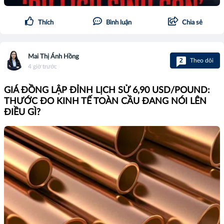
Thích
Bình luận
Chia sẻ
Mai Thị Ánh Hồng
2
Theo dõi
4 giờ trước
GIÁ ĐỒNG LẬP ĐỈNH LỊCH SỬ 6,90 USD/POUND:
THƯỚC ĐO KINH TẾ TOÀN CẦU ĐANG NÓI LÊN
ĐIỀU GÌ?