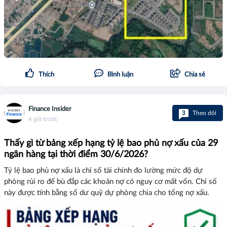
Thích
Bình luận
Chia sẻ
Finance Insider
3
Theo dõi
4 giờ trước
Thấy gì từ bảng xếp hạng tỷ lệ bao phủ nợ xấu của 29
ngân hàng tại thời điểm 30/6/2026?
Tỷ lệ bao phủ nợ xấu là chỉ số tài chính đo lường mức độ dự
phòng rủi ro để bù đắp các khoản nợ có nguy cơ mất vốn. Chỉ số
này được tính bằng số dư quỹ dự phòng chia cho tổng nợ xấu.