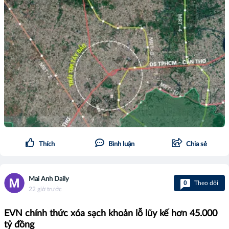
Thích
Bình luận
Chia sẻ
Mai Anh Daily
0
Theo dõi
22 giờ trước
EVN chính thức xóa sạch khoản lỗ lũy kế hơn 45.000
tỷ đồng