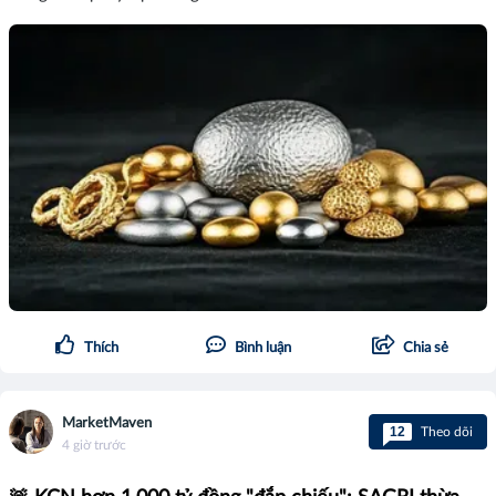
Thích
Bình luận
Chia sẻ
MarketMaven
12
Theo dõi
4 giờ trước