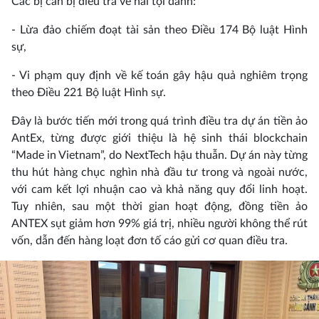
Các bị can bị điều tra về hai tội danh:
- Lừa đảo chiếm đoạt tài sản theo Điều 174 Bộ luật Hình
sự,
- Vi phạm quy định về kế toán gây hậu quả nghiêm trọng
theo Điều 221 Bộ luật Hình sự.
Đây là bước tiến mới trong quá trình điều tra dự án tiền ảo
AntEx, từng được giới thiệu là hệ sinh thái blockchain
“Made in Vietnam”, do NextTech hậu thuẫn. Dự án này từng
thu hút hàng chục nghìn nhà đầu tư trong và ngoài nước,
với cam kết lợi nhuận cao và khả năng quy đổi linh hoạt.
Tuy nhiên, sau một thời gian hoạt động, đồng tiền ảo
ANTEX sụt giảm hơn 99% giá trị, nhiều người không thể rút
vốn, dẫn đến hàng loạt đơn tố cáo gửi cơ quan điều tra.