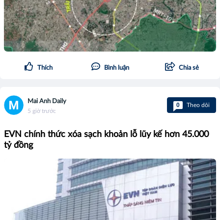
Thích
Bình luận
Chia sẻ
Mai Anh Daily
0
Theo dõi
5 giờ trước
EVN chính thức xóa sạch khoản lỗ lũy kế hơn 45.000
tỷ đồng