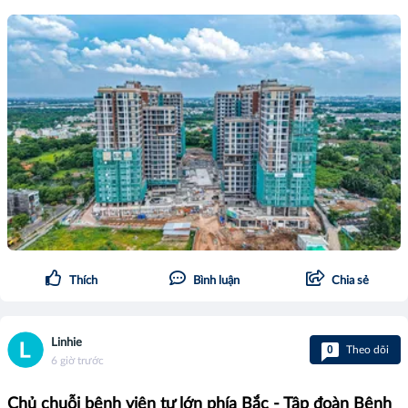
Thích
Bình luận
Chia sẻ
Linhie
0
Theo dõi
6 giờ trước
Chủ chuỗi bệnh viện tư lớn phía Bắc - Tập đoàn Bệnh