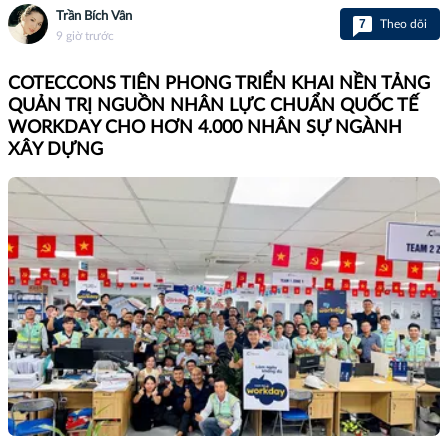
Trần Bích Vân
7
Theo dõi
9 giờ trước
COTECCONS TIÊN PHONG TRIỂN KHAI NỀN TẢNG
QUẢN TRỊ NGUỒN NHÂN LỰC CHUẨN QUỐC TẾ
WORKDAY CHO HƠN 4.000 NHÂN SỰ NGÀNH
XÂY DỰNG