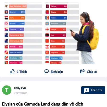
1
Thích
Bình luận
Chia sẻ
Thùy Lyn
1
Theo dõi
6 giờ trước
Elysian của Gamuda Land đang dần về đích