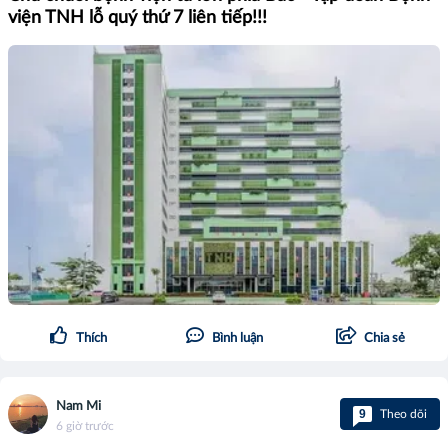
viện TNH lỗ quý thứ 7 liên tiếp!!!
Thích
Bình luận
Chia sẻ
Nam Mi
9
Theo dõi
6 giờ trước