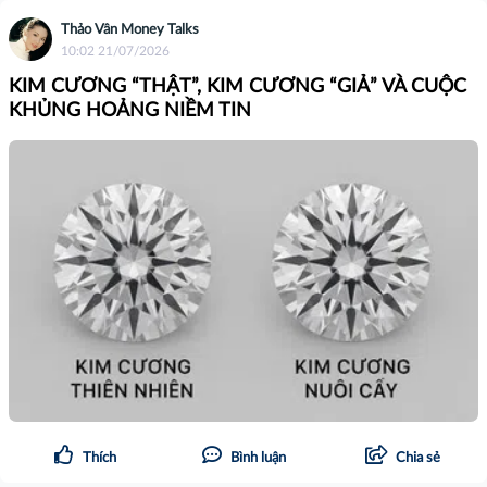
Thảo Vân Money Talks
10:02 21/07/2026
KIM CƯƠNG “THẬT”, KIM CƯƠNG “GIẢ” VÀ CUỘC
KHỦNG HOẢNG NIỀM TIN
Thích
Bình luận
Chia sẻ