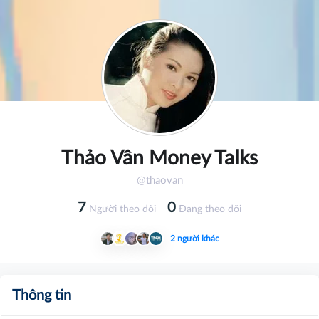
Thảo Vân Money Talks
@thaovan
7
0
Người theo dõi
Đang theo dõi
2 người khác
Thông tin