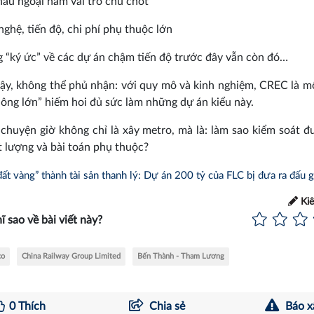
hầu ngoại nắm vai trò chủ chốt
nghệ, tiến độ, chi phí phụ thuộc lớn
 “ký ức” về các dự án chậm tiến độ trước đây vẫn còn đó…
ậy, không thể phủ nhận: với quy mô và kinh nghiệm, CREC là m
ông lớn” hiếm hoi đủ sức làm những dự án kiểu này.
chuyện giờ không chỉ là xây metro, mà là: làm sao kiểm soát đ
t lượng và bài toán phụ thuộc?
ất vàng” thành tài sản thanh lý: Dự án 200 tỷ của FLC bị đưa ra đấu g
Ki
ĩ sao về bài viết này?
co
China Railway Group Limited
Bến Thành - Tham Lương
0
Thích
Chia sẻ
Báo x