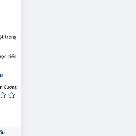
ột trong
ược tiến
iá
ên Cương
ấu