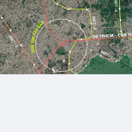
Thích
Bình luận
Chia 
i Anh Daily
0
giờ trước