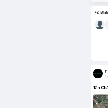
Bình
Th
3 
Tân Chá