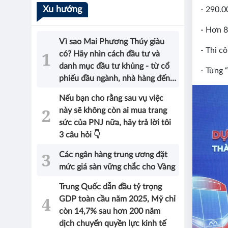
Xu hướng
- 290.0
- Hơn 8
Vì sao Mai Phương Thúy giàu
- Thi c
có? Hãy nhìn cách đầu tư và
danh mục đầu tư khủng - từ cổ
- Từng 
phiếu đầu ngành, nhà hàng đến
bất động sản của Hoa hậu sẽ có
Nếu bạn cho rằng sau vụ việc
được câu trả lời!
này sẽ không còn ai mua trang
sức của PNJ nữa, hãy trả lời tôi
3 câu hỏi 👇
Các ngân hàng trung ương đặt
mức giá sàn vững chắc cho Vàng
Trung Quốc dẫn đầu tỷ trọng
GDP toàn cầu năm 2025, Mỹ chỉ
còn 14,7% sau hơn 200 năm
dịch chuyển quyền lực kinh tế