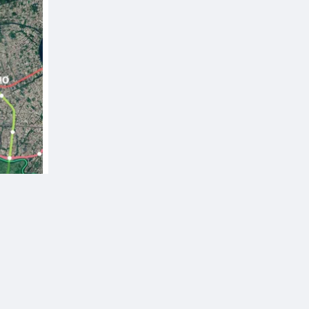
sẻ
Theo dõi