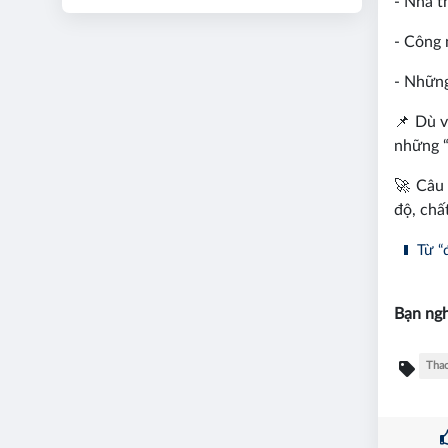
- Nhà t
- Công 
- Những
📌 Dù v
những “
🚀 Câu 
độ, chấ
Từ “đ
Bạn ngh
Tha