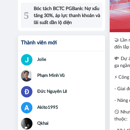
Bóc tách BCTC PGBank: Nợ xấu
tăng 30%, áp lực thanh khoản và
lãi suất dần lộ diện
🤝 Lần 
Thành viên mới
đến lắp
💸 Dự á
Jolie
ga ngầm
Phạm Minh Vũ
⚡ Công 
- Giai 
Đức Nguyên Lê
- Nâng 
Akito1995
😏 Nhưn
thuộc:
Qkhai