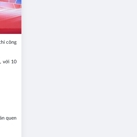
thi công
, với 10
oán quen