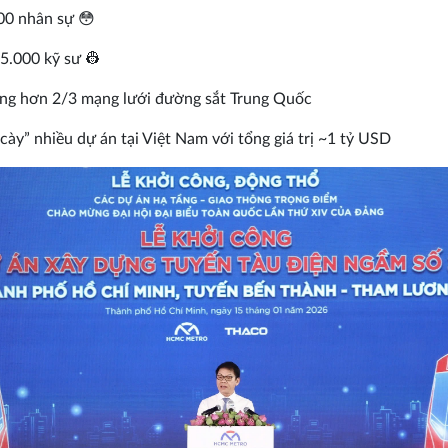
00 nhân sự 😳
5.000 kỹ sư 👷
ông hơn 2/3 mạng lưới đường sắt Trung Quốc
“cày” nhiều dự án tại Việt Nam với tổng giá trị ~1 tỷ USD