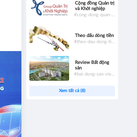
Cộng đồng Quản trị
và Khởi nghiệp
#cong-dong-quan-tri-va-khoi-nghiep
Theo dấu dòng tiền
#theo-dau-dong-tien
Review Bất động
sản
#bat-dong-san-viet-nam
Xem tất cả (8)