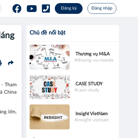
Đăng ký
Đăng nhập
Chủ đề nổi bật
dáng
Thương vụ M&A
#thuong-vu-manda
CASE STUDY
 - Tham
#case-study
à China
ầng lớn,
Insight VietNam
#insight-vietnam