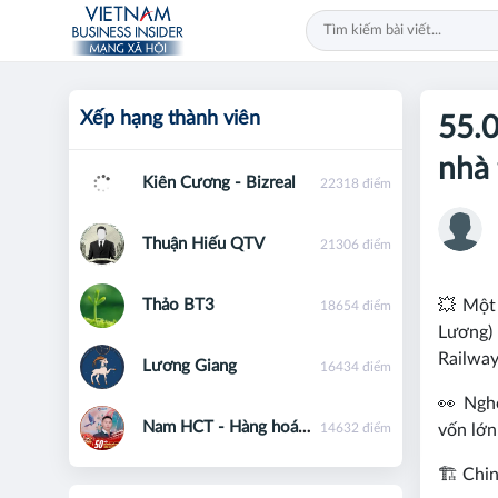
Xếp hạng thành viên
55.
nhà 
Kiên Cương - Bizreal
22318 điểm
Thuận Hiếu QTV
21306 điểm
Thảo BT3
💥 Một
18654 điểm
Lương) 
Railway
Lương Giang
16434 điểm
👀 Nghe
Nam HCT - Hàng hoá phái sinh - 0867091553
14632 điểm
vốn lớn
🏗️ Chi