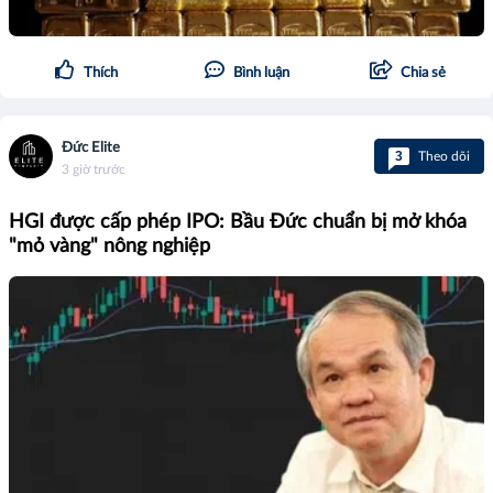
Thích
Bình luận
Chia sẻ
Đức Elite
3
Theo dõi
3 giờ trước
HGI được cấp phép IPO: Bầu Đức chuẩn bị mở khóa
"mỏ vàng" nông nghiệp