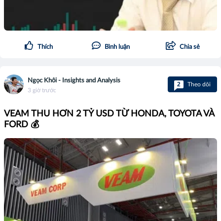
Thích
Bình luận
Chia sẻ
Ngọc Khôi - Insights and Analysis
2
Theo dõi
3 giờ trước
VEAM THU HƠN 2 TỶ USD TỪ HONDA, TOYOTA VÀ
FORD 💰