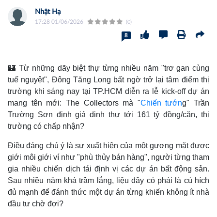
Nhật Hạ
17:28 01/06/2026
(0)
8
🏰 Từ những dãy biệt thự từng nhiều năm "trơ gan cùng
tuế nguyệt", Đông Tăng Long bất ngờ trở lại tâm điểm thị
trường khi sáng nay tại TP.HCM diễn ra lễ kick-off dự án
mang tên mới: The Collectors mà "
Chiến tướn
g" Trần
Trường Sơn định giá dinh thự tới 161 tỷ đồng/căn, thị
trường có chấp nhận?
Điều đáng chú ý là sự xuất hiện của một gương mặt được
giới môi giới ví như "phù thủy bán hàng", người từng tham
gia nhiều chiến dịch tái định vị các dự án bất động sản.
Sau nhiều năm khá trầm lắng, liệu đây có phải là cú hích
đủ mạnh để đánh thức một dự án từng khiến không ít nhà
đầu tư chờ đợi?