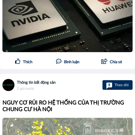
Thích
Bình luận
Chia sẻ
Thông tin bất động sản
9
Theo dõi
2 giờ trước
NGUY CƠ RỦI RO HỆ THỐNG CỦA THỊ TRƯỜNG
CHUNG CƯ HÀ NỘI