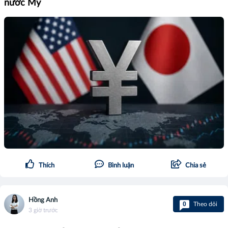
nước Mỹ
Thích
Bình luận
Chia sẻ
Hồng Anh
0
Theo dõi
3 giờ trước