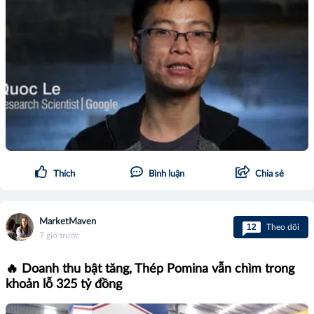
Thích
Bình luận
Chia sẻ
MarketMaven
12
Theo dõi
7 giờ trước
🔥 Doanh thu bật tăng, Thép Pomina vẫn chìm trong
khoản lỗ 325 tỷ đồng