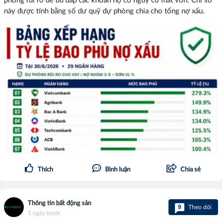
phòng rủi ro để bù đắp các khoản nợ có nguy cơ mất vốn. Chỉ số
này được tính bằng số dư quỹ dự phòng chia cho tổng nợ xấu.
Thích
Bình luận
Chia sẻ
Thông tin bất động sản
9
Theo dõi
1 ngày trước