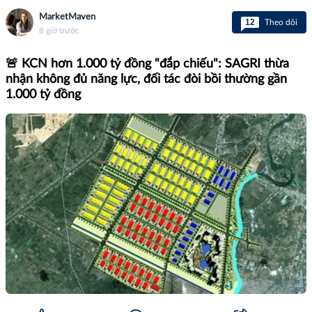
MarketMaven
12
Theo dõi
8 giờ trước
🚨 KCN hơn 1.000 tỷ đồng "đắp chiếu": SAGRI thừa
nhận không đủ năng lực, đối tác đòi bồi thường gần
1.000 tỷ đồng