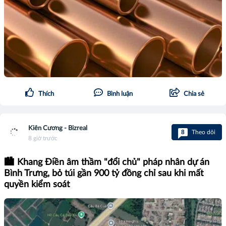
Thích
Bình luận
Chia sẻ
Kiên Cương - Bizreal
8
Theo dõi
8 giờ trước
🏙️ Khang Điền âm thầm "đổi chủ" pháp nhân dự án
Bình Trưng, bỏ túi gần 900 tỷ đồng chỉ sau khi mất
quyền kiểm soát