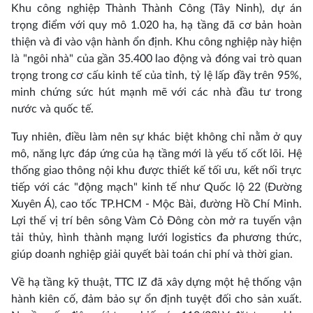
Khu công nghiệp Thành Thành Công (Tây Ninh), dự án
trọng điểm với quy mô 1.020 ha, hạ tầng đã cơ bản hoàn
thiện và đi vào vận hành ổn định. Khu công nghiệp này hiện
là "ngôi nhà" của gần 35.400 lao động và đóng vai trò quan
trọng trong cơ cấu kinh tế của tỉnh, tỷ lệ lấp đầy trên 95%,
minh chứng sức hút mạnh mẽ với các nhà đầu tư trong
nước và quốc tế.
Tuy nhiên, điều làm nên sự khác biệt không chỉ nằm ở quy
mô, năng lực đáp ứng của hạ tầng mới là yếu tố cốt lõi. Hệ
thống giao thông nội khu được thiết kế tối ưu, kết nối trực
tiếp với các "động mạch" kinh tế như Quốc lộ 22 (Đường
Xuyên Á), cao tốc TP.HCM - Mộc Bài, đường Hồ Chí Minh.
Lợi thế vị trí bên sông Vàm Cỏ Đông còn mở ra tuyến vận
tải thủy, hình thành mạng lưới logistics đa phương thức,
giúp doanh nghiệp giải quyết bài toán chi phí và thời gian.
Về hạ tầng kỹ thuật, TTC IZ đã xây dựng một hệ thống vận
hành kiên cố, đảm bảo sự ổn định tuyệt đối cho sản xuất.