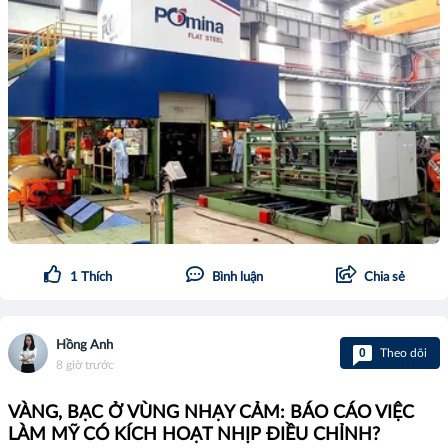
1
Thích
Bình luận
Chia sẻ
Hồng Anh
0
Theo dõi
8 giờ trước
VÀNG, BẠC Ở VÙNG NHẠY CẢM: BÁO CÁO VIỆC
LÀM MỸ CÓ KÍCH HOẠT NHỊP ĐIỀU CHỈNH?