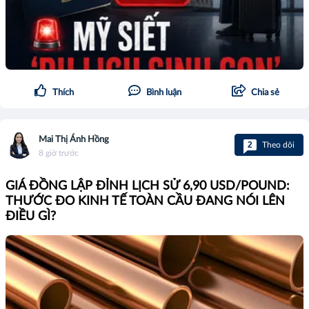
Thích
Bình luận
Chia sẻ
Mai Thị Ánh Hồng
2
Theo dõi
8 giờ trước
GIÁ ĐỒNG LẬP ĐỈNH LỊCH SỬ 6,90 USD/POUND:
THƯỚC ĐO KINH TẾ TOÀN CẦU ĐANG NÓI LÊN
ĐIỀU GÌ?