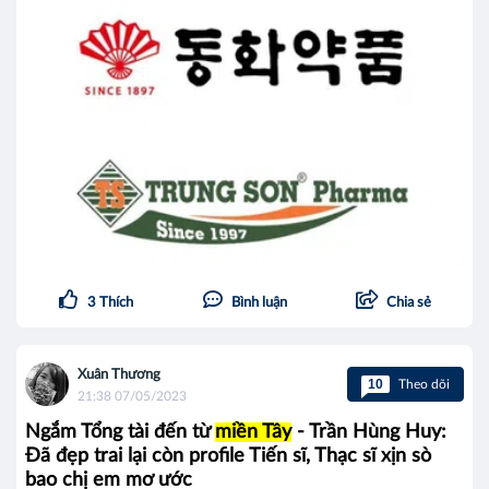
3
Thích
Bình luận
Chia sẻ
Xuân Thương
10
Theo dõi
21:38 07/05/2023
Ngắm Tổng tài đến từ
miền Tây
- Trần Hùng Huy:
Đã đẹp trai lại còn profile Tiến sĩ, Thạc sĩ xịn sò
bao chị em mơ ước