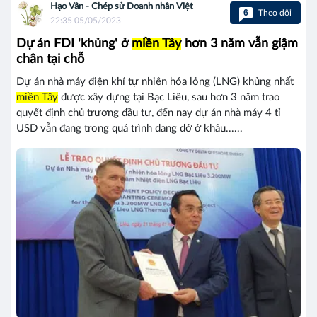
Hạo Vân - Chép sử Doanh nhân Việt
6
Theo dõi
22:35 05/05/2023
Dự án FDI 'khủng' ở
miền Tây
hơn 3 năm vẫn giậm
chân tại chỗ
Dự án nhà máy điện khí tự nhiên hóa lỏng (LNG) khủng nhất
miền Tây
được xây dựng tại Bạc Liêu, sau hơn 3 năm trao
quyết định chủ trương đầu tư, đến nay dự án nhà máy 4 tỉ
USD vẫn đang trong quá trình dang dở ở khâu......