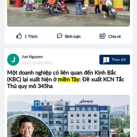
1
Thích
Bình luận
Chia sẻ
Jun Nguyen
1
Theo dõi
10:15 15/01/2026
Một doanh nghiệp có liên quan đến Kinh Bắc
(KBC) lại xuất hiện ở
miền Tây
: Đề xuất KCN Tắc
Thủ quy mô 345ha