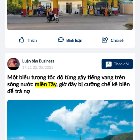
Thích
Bình luận
Chia sẻ
Luận bàn Business
6
Theo dõi
17:21 25/05/2025
Một biểu tượng tốc độ từng gây tiếng vang trên
sông nước
miền Tây
, giờ đây bị cưỡng chế kê biên
để trả nợ