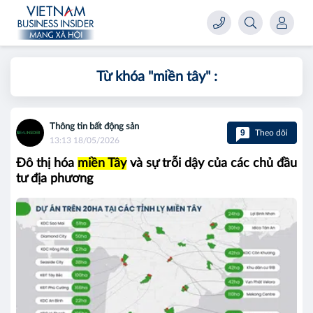
Từ khóa "
miền tây
" :
Thông tin bất động sản
9
Theo dõi
13:13 18/05/2026
Đô thị hóa
miền Tây
và sự trỗi dậy của các chủ đầu
tư địa phương