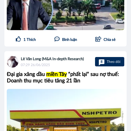
1
Thích
Bình luận
Chia sẻ
Lê Văn Long (M&A In-depth Research)
8
Theo dõi
07:29 26/06/2025
Đại gia xăng dầu
miền Tây
“phất lại” sau nợ thuế:
Doanh thu mục tiêu tăng 21 lần