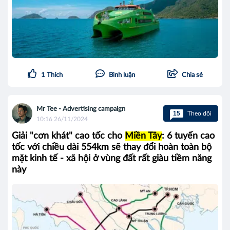
1
Thích
Bình luận
Chia sẻ
Mr Tee - Advertising campaign
15
Theo dõi
10:16 26/11/2024
Giải "cơn khát" cao tốc cho
Miền Tây
: 6 tuyến cao
tốc với chiều dài 554km sẽ thay đổi hoàn toàn bộ
mặt kinh tế - xã hội ở vùng đất rất giàu tiềm năng
này