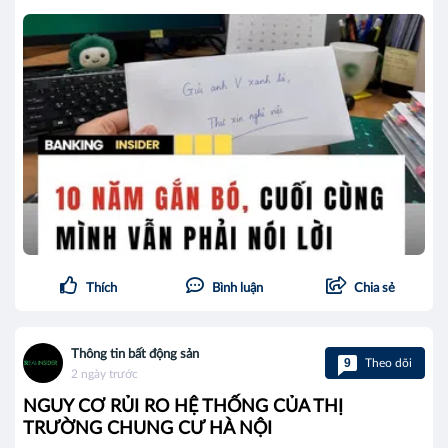
Thích
Bình luận
Chia sẻ
Thông tin bất động sản
9
Theo dõi
2 ngày trước
NGUY CƠ RỦI RO HỆ THỐNG CỦA THỊ
TRƯỜNG CHUNG CƯ HÀ NỘI