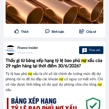
Thích
Bình luận
Chia sẻ
Finance Insider
3
Theo dõi
14 giờ trước
Thấy gì từ bảng xếp hạng tỷ lệ bao phủ
nợ
xấu của
29 ngân hàng tại thời điểm 30/6/2026?
Tỷ lệ bao phủ
nợ
xấu là chỉ số tài chính đo lường mức độ dự
phòng rủi ro để bù đắp các khoản
nợ
có nguy cơ mất vốn. Chỉ
số này được tính bằng số dư quỹ dự phòng chia cho tổng
nợ
xấu.