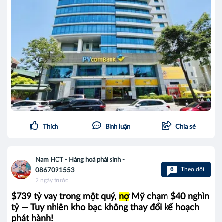
Thích
Bình luận
Chia sẻ
Nam HCT - Hàng hoá phái sinh -
6
Theo dõi
0867091553
2 ngày trước
$739 tỷ vay trong một quý,
nợ
Mỹ chạm $40 nghìn
tỷ — Tuy nhiên kho bạc không thay đổi kế hoạch
phát hành!