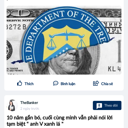
Thích
Bình luận
Chia sẻ
TheBanker
8
Theo dõi
2 ngày trước
10 năm gắn bó, cuối cùng mình vẫn phải nói lời
tạm biệt " anh V xanh lá "