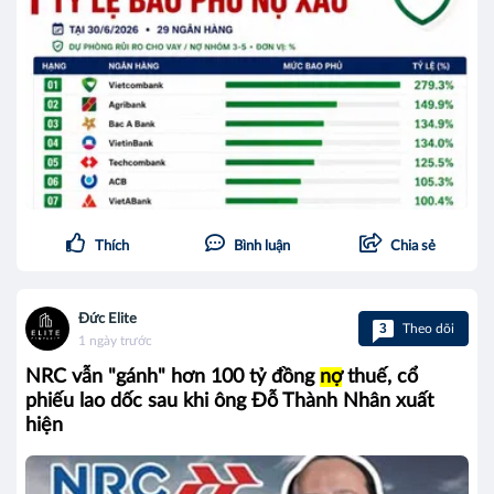
Thích
Bình luận
Chia sẻ
Đức Elite
3
Theo dõi
1 ngày trước
NRC vẫn "gánh" hơn 100 tỷ đồng
nợ
thuế, cổ
phiếu lao dốc sau khi ông Đỗ Thành Nhân xuất
hiện