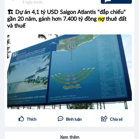
3 ngày trước
🏗️ Dự án 4,1 tỷ USD Saigon Atlantis "đắp chiếu"
gần 20 năm, gánh hơn 7.400 tỷ đồng
nợ
thuê đất
và thuế
Thích
Bình luận
Chia sẻ
Xem thêm