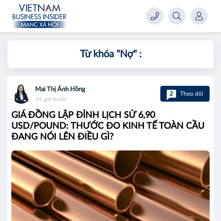
Từ khóa "
Nợ
" :
Mai Thị Ánh Hồng
2
Theo dõi
14 giờ trước
GIÁ ĐỒNG LẬP ĐỈNH LỊCH SỬ 6,90
USD/POUND: THƯỚC ĐO KINH TẾ TOÀN CẦU
ĐANG NÓI LÊN ĐIỀU GÌ?