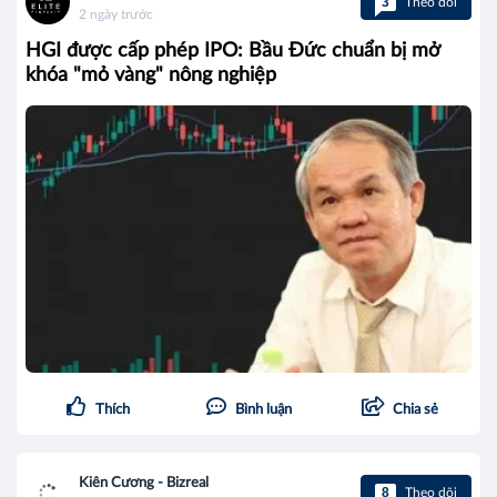
3
Theo dõi
2 ngày trước
HGI được cấp phép IPO: Bầu Đức chuẩn bị mở
khóa "mỏ vàng" nông nghiệp
Thích
Bình luận
Chia sẻ
Kiên Cương - Bizreal
8
Theo dõi