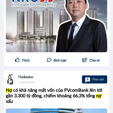
Thích
Bình luận
Chia sẻ
TheBanker
8
Theo dõi
2 ngày trước
Nợ
có khả năng mất vốn của PVcomBank lên tới
gần 3.300 tỷ đồng, chiếm khoảng 66,3% tổng
nợ
xấu