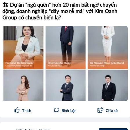
🏗️ Dự án "ngủ quên" hơn 20 năm bất ngờ chuyển
động, doanh nghiệp "dây mơ rễ má" với Kim Oanh
Group có chuyển biến lạ?
Thích
Bình luận
Chia sẻ