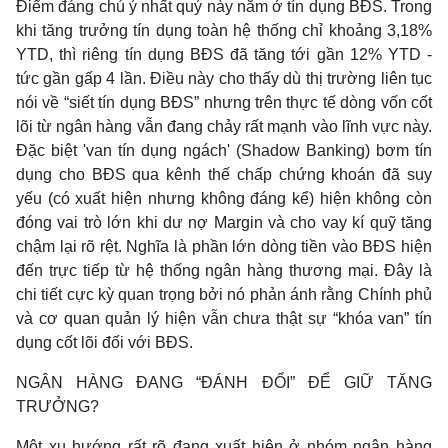
Điểm đáng chú ý nhất quý này nằm ở tín dụng BĐS. Trong
khi tăng trưởng tín dụng toàn hệ thống chỉ khoảng 3,18%
YTD, thì riêng tín dụng BĐS đã tăng tới gần 12% YTD -
tức gần gấp 4 lần. Điều này cho thấy dù thị trường liên tục
nói về “siết tín dụng BĐS” nhưng trên thực tế dòng vốn cốt
lõi từ ngân hàng vẫn đang chảy rất mạnh vào lĩnh vực này.
Đặc biệt 'van tín dụng ngách' (Shadow Banking) bơm tín
dụng cho BĐS qua kênh thế chấp chứng khoán đã suy
yếu (có xuất hiện nhưng không đáng kể) hiện không còn
đóng vai trò lớn khi dư nợ Margin và cho vay kí quỹ tăng
chậm lại rõ rệt. Nghĩa là phần lớn dòng tiền vào BĐS hiện
đến trực tiếp từ hệ thống ngân hàng thương mại. Đây là
chi tiết cực kỳ quan trọng bởi nó phản ánh rằng Chính phủ
và cơ quan quản lý hiện vẫn chưa thật sự “khóa van” tín
dụng cốt lõi đối với BĐS.
NGÂN HÀNG ĐANG “ĐÁNH ĐỔI” ĐỂ GIỮ TĂNG
TRƯỞNG?
Một xu hướng rất rõ đang xuất hiện ở nhóm ngân hàng