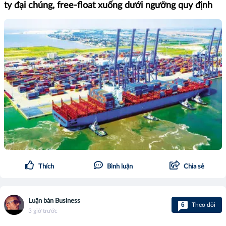
ty đại chúng, free-float xuống dưới ngưỡng quy định
Thích
Bình luận
Chia sẻ
Luận bàn Business
6
Theo dõi
3 giờ trước