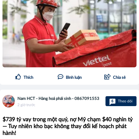
Thích
Bình luận
Chia sẻ
Nam HCT - Hàng hoá phái sinh - 0867091553
6
Theo dõi
2 giờ trước
$739 tỷ vay trong một quý, nợ Mỹ chạm $40 nghìn tỷ
— Tuy nhiên kho bạc không thay đổi kế hoạch phát
hành!