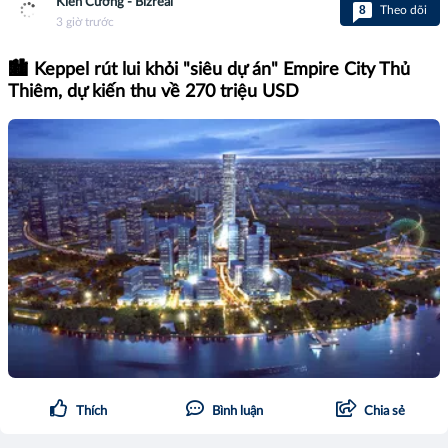
Kiên Cương - Bizreal
8
Theo dõi
3 giờ trước
🏙️ Keppel rút lui khỏi "siêu dự án" Empire City Thủ
Thiêm, dự kiến thu về 270 triệu USD
Thích
Bình luận
Chia sẻ