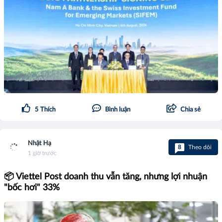
5
Thích
Bình luận
Chia sẻ
Nhật Hạ
8
Theo dõi
1 giờ trước
📦 Viettel Post doanh thu vẫn tăng, nhưng lợi nhuận
"bốc hơi" 33%