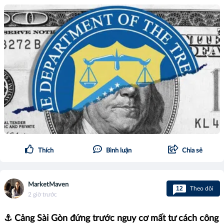
Thích
Bình luận
Chia sẻ
MarketMaven
12
Theo dõi
2 giờ trước
⚓ Cảng Sài Gòn đứng trước nguy cơ mất tư cách công