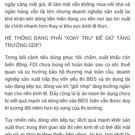
ngày càng mất giá, đi làm mãi vẫn không mua nổi nhà và
ngân hàng vẫn lãi lớn nhưng doanh nghiệp sản xuất lại
khó khăn bởi dòng tiền hiện đang ưu tiên nơi tạo lợi suất
tài chính nhanh hơn thay vì khu vực kinh tế thực.
HỆ THỐNG ĐANG PHẢI “XOAY TRỤ” ĐỂ GIỮ TĂNG
TRƯỞNG GDP?
Trong bối cảnh tiêu dùng phục hồi chậm, xuất khẩu còn
biến động, FDI chưa bùng nổ hoàn toàn sau cú sốc thuế
quan và xu hướng bảo hộ thương mại toàn cầu, doanh
nghiệp sản xuất hấp thụ vốn yếu thì BĐS và tín dụng tài
sản đang tiếp tục đóng vai trò “giữ nhịp” tăng trưởng ngắn
hạn cho nền kinh tế. Đây cũng là lý do room tín dụng chưa
bị siết quá mạnh và dòng tiền vào BĐS hiện vẫn được duy
trì tương đối mềm hơn kỳ vọng của thị trường.
Tuy nhiên nếu dòng vốn tiếp tục lệch quá mạnh khỏi sản
xuất thực trong thời gian dài thì nền kinh tế có thể đối mặt
với rủi ro tăng trưởng thiếu bền vững, áp lực lạm phát tài