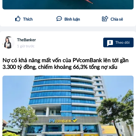
Thích
Bình luận
Chia sẻ
TheBanker
8
Theo dõi
1 giờ trước
Nợ có khả năng mất vốn của PVcomBank lên tới gần
3.300 tỷ đồng, chiếm khoảng 66,3% tổng nợ xấu