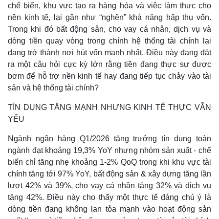
chế biến, khu vực tạo ra hàng hóa và việc làm thực cho
nền kinh tế, lại gần như “nghẽn” khả năng hấp thụ vốn.
Trong khi đó bất động sản, cho vay cá nhân, dịch vụ và
dòng tiền quay vòng trong chính hệ thống tài chính lại
đang trở thành nơi hút vốn mạnh nhất. Điều này đang đặt
ra một câu hỏi cực kỳ lớn rằng tiền đang thực sự được
bơm để hỗ trợ nền kinh tế hay đang tiếp tục chảy vào tài
sản và hệ thống tài chính?
TÍN DỤNG TĂNG MẠNH NHƯNG KINH TẾ THỰC VẪN
YẾU
Ngành ngân hàng Q1/2026 tăng trưởng tín dụng toàn
ngành đạt khoảng 19,3% YoY nhưng nhóm sản xuất - chế
biến chỉ tăng nhẹ khoảng 1-2% QoQ trong khi khu vực tài
chính tăng tới 97% YoY, bất động sản & xây dựng tăng lần
lượt 42% và 39%, cho vay cá nhân tăng 32% và dịch vụ
tăng 42%. Điều này cho thấy một thực tế đáng chú ý là
dòng tiền đang không lan tỏa mạnh vào hoạt động sản