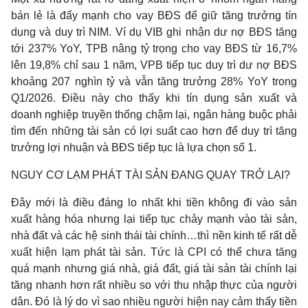
bán lẻ là đẩy mạnh cho vay BĐS để giữ tăng trưởng tín
dụng và duy trì NIM. Ví dụ VIB ghi nhận dư nợ BĐS tăng
tới 237% YoY, TPB nâng tỷ trọng cho vay BĐS từ 16,7%
lên 19,8% chỉ sau 1 năm, VPB tiếp tục duy trì dư nợ BĐS
khoảng 207 nghìn tỷ và vẫn tăng trưởng 28% YoY trong
Q1/2026. Điều này cho thấy khi tín dụng sản xuất và
doanh nghiệp truyền thống chậm lại, ngân hàng buộc phải
tìm đến những tài sản có lợi suất cao hơn để duy trì tăng
trưởng lợi nhuận và BĐS tiếp tục là lựa chọn số 1.
NGUY CƠ LẠM PHÁT TÀI SẢN ĐANG QUAY TRỞ LẠI?
Đây mới là điều đáng lo nhất khi tiền không đi vào sản
xuất hàng hóa nhưng lại tiếp tục chảy mạnh vào tài sản,
nhà đất và các hệ sinh thái tài chính…thì nền kinh tế rất dễ
xuất hiện lạm phát tài sản. Tức là CPI có thể chưa tăng
quá mạnh nhưng giá nhà, giá đất, giá tài sản tài chính lại
tăng nhanh hơn rất nhiều so với thu nhập thực của người
dân. Đó là lý do vì sao nhiều người hiện nay cảm thấy tiền