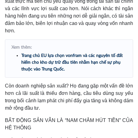
xuất thực mà tiền chủ yếu quay vòng trong tài sản tài chính
và các lĩnh vực lợi suất cao hơn. Nói cách khác thì ngân
hàng hiện đang ưu tiên những nơi dễ giải ngân, có tài sản
đảm bảo lớn, biên lợi nhuận cao và quay vòng vốn nhanh
hơn.
Xem thêm:
Trang chủ EU lựa chọn vonfram và các nguyên tố đất
hiếm cho kho dự trữ đầu tiên nhằm hạn chế sự phụ
thuộc vào Trung Quốc.
Còn doanh nghiệp sản xuất? Họ đang gặp một vấn đề lớn
hơn cả lãi suất là thiếu đơn hàng, cầu tiêu dùng suy yếu
trong bối cảnh lạm phát chi phí đẩy gia tăng và không dám
mở rộng đầu tư.
BẤT ĐỘNG SẢN VẪN LÀ “NAM CHÂM HÚT TIỀN” CỦA
HỆ THỐNG