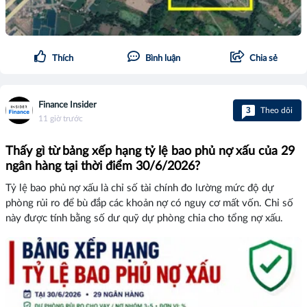
Thích
Bình luận
Chia sẻ
Finance Insider
3
Theo dõi
11 giờ trước
Thấy gì từ bảng xếp hạng tỷ lệ bao phủ nợ xấu của 29
ngân hàng tại thời điểm 30/6/2026?
Tỷ lệ bao phủ nợ xấu là chỉ số tài chính đo lường mức độ dự
phòng rủi ro để bù đắp các khoản nợ có nguy cơ mất vốn. Chỉ số
này được tính bằng số dư quỹ dự phòng chia cho tổng nợ xấu.