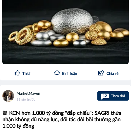
Thích
Bình luận
Chia sẻ
MarketMaven
12
Theo dõi
11 giờ trước
🚨 KCN hơn 1.000 tỷ đồng "đắp chiếu": SAGRI thừa
nhận không đủ năng lực, đối tác đòi bồi thường gần
1.000 tỷ đồng