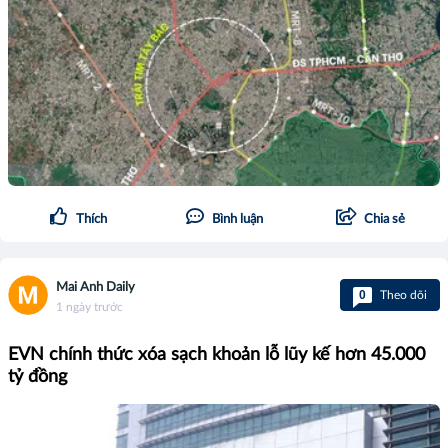
Thích
Bình luận
Chia sẻ
Mai Anh Daily
0
Theo dõi
1 ngày trước
EVN chính thức xóa sạch khoản lỗ lũy kế hơn 45.000
tỷ đồng