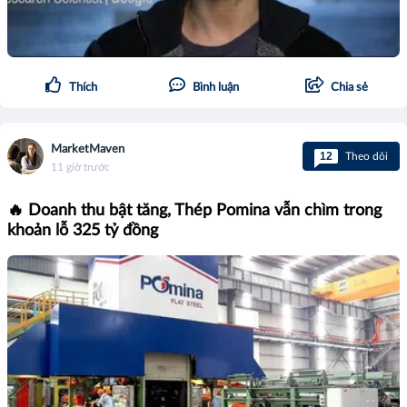
Thích
Bình luận
Chia sẻ
MarketMaven
12
Theo dõi
11 giờ trước
🔥 Doanh thu bật tăng, Thép Pomina vẫn chìm trong
khoản lỗ 325 tỷ đồng