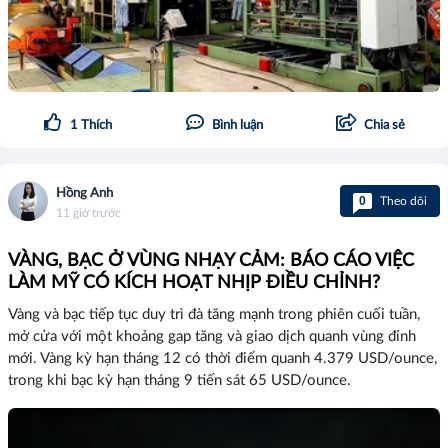
1
Thích
Bình luận
Chia sẻ
Hồng Anh
0
Theo dõi
11 giờ trước
VÀNG, BẠC Ở VÙNG NHẠY CẢM: BÁO CÁO VIỆC
LÀM MỸ CÓ KÍCH HOẠT NHỊP ĐIỀU CHỈNH?
Vàng và bạc tiếp tục duy trì đà tăng mạnh trong phiên cuối tuần,
mở cửa với một khoảng gap tăng và giao dịch quanh vùng đỉnh
mới. Vàng kỳ hạn tháng 12 có thời điểm quanh 4.379 USD/ounce,
trong khi bạc kỳ hạn tháng 9 tiến sát 65 USD/ounce.