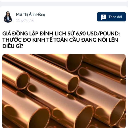
Mai Thị Ánh Hồng
2
Theo dõi
11 giờ trước
GIÁ ĐỒNG LẬP ĐỈNH LỊCH SỬ 6,90 USD/POUND:
THƯỚC ĐO KINH TẾ TOÀN CẦU ĐANG NÓI LÊN
ĐIỀU GÌ?