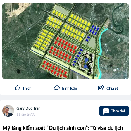
Thích
Bình luận
Chia sẻ
Gary Duc Tran
1
Theo dõi
11 giờ trước
Mỹ tăng kiểm soát “Du lịch sinh con”: Từ visa du lịch