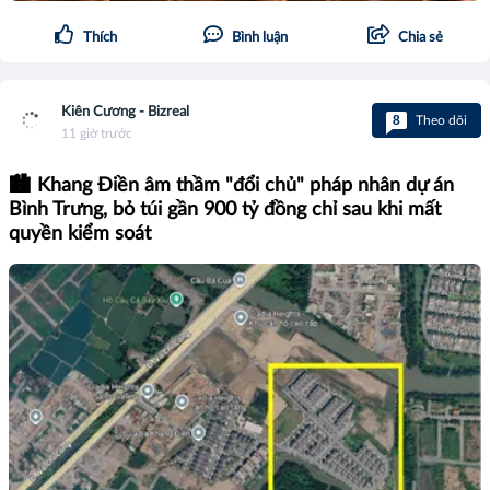
Thích
Bình luận
Chia sẻ
Kiên Cương - Bizreal
8
Theo dõi
11 giờ trước
🏙️ Khang Điền âm thầm "đổi chủ" pháp nhân dự án
Bình Trưng, bỏ túi gần 900 tỷ đồng chỉ sau khi mất
quyền kiểm soát