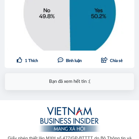
1
Thích
Bình luận
Chia sẻ
Bạn đã xem hết tin :(
Giấy phép thiết lập MXH số 477/GP-BTTTT do Bộ Thông tin và