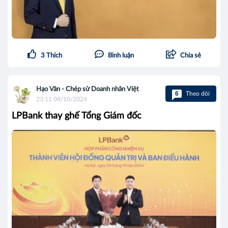
3
Thích
Bình luận
Chia sẻ
Hạo Vân - Chép sử Doanh nhân Việt
6
Theo dõi
23:11 04/10/2024
LPBank thay ghế Tổng Giám đốc