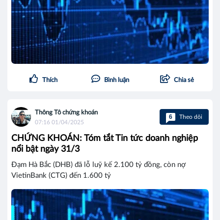
Thích
Bình luận
Chia sẻ
Thông Tô chứng khoán
6
Theo dõi
07:16 01/04/2025
CHỨNG KHOÁN: Tóm tắt Tin tức doanh nghiệp
nổi bật ngày 31/3
Đạm Hà Bắc (DHB) đã lỗ luỹ kế 2.100 tỷ đồng, còn nợ
VietinBank (CTG) đến 1.600 tỷ