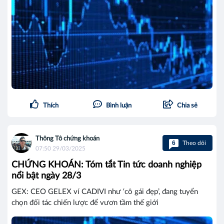
Thích
Bình luận
Chia sẻ
Thông Tô chứng khoán
6
Theo dõi
07:50 29/03/2025
CHỨNG KHOÁN: Tóm tắt Tin tức doanh nghiệp
nổi bật ngày 28/3
GEX: CEO GELEX ví CADIVI như ‘cô gái đẹp’, đang tuyển
chọn đối tác chiến lược để vươn tầm thế giới