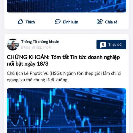
Thích
Bình luận
Chia sẻ
Thông Tô chứng khoán
6
Theo dõi
07:04 19/03/2025
CHỨNG KHOÁN: Tóm tắt Tin tức doanh nghiệp
nổi bật ngày 18/3
Chủ tịch Lê Phước Vũ (HSG): Ngành tôn thép giỏi lắm chỉ đi
ngang, xu thế chung là đi xuống