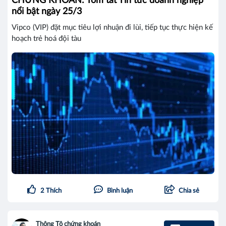
CHỨNG KHOÁN: Tóm tắt Tin tức doanh nghiệp
nổi bật ngày 25/3
Vipco (VIP) đặt mục tiêu lợi nhuận đi lùi, tiếp tục thực hiện kế
hoạch trẻ hoá đội tàu
2
Thích
Bình luận
Chia sẻ
Thông Tô chứng khoán