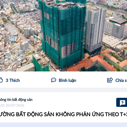
3
Thích
Bình luận
Chia 
ông tin bất động sản
9
:01 20/07/2026
RƯỜNG BẤT ĐỘNG SẢN KHÔNG PHẢN ỨNG THEO T+