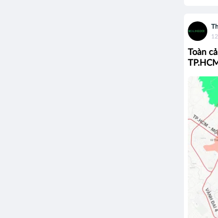
Th
12
Toàn cả
TP.HC