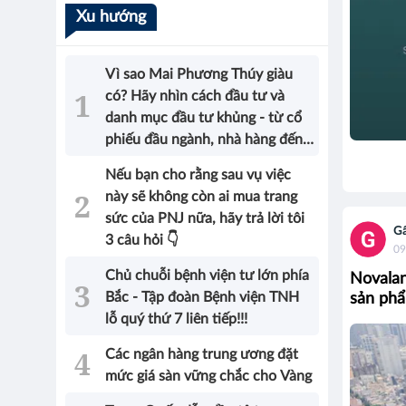
Xu hướng
Vì sao Mai Phương Thúy giàu
có? Hãy nhìn cách đầu tư và
danh mục đầu tư khủng - từ cổ
phiếu đầu ngành, nhà hàng đến
bất động sản của Hoa hậu sẽ có
Nếu bạn cho rằng sau vụ việc
được câu trả lời!
này sẽ không còn ai mua trang
sức của PNJ nữa, hãy trả lời tôi
G
3 câu hỏi 👇
09
Chủ chuỗi bệnh viện tư lớn phía
Novalan
Bắc - Tập đoàn Bệnh viện TNH
sản phẩ
lỗ quý thứ 7 liên tiếp!!!
Các ngân hàng trung ương đặt
mức giá sàn vững chắc cho Vàng