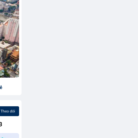
sẻ
Theo dõi
3