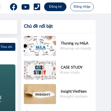
Đăng ký
Đăng nhập
Chủ đề nổi bật
Thương vụ M&A
Theo dõi
#thuong-vu-manda
CASE STUDY
#case-study
Insight VietNam
#insight-vietnam