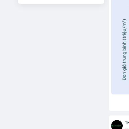
Th
11