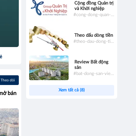
Cộng đồng Quản trị
và Khởi nghiệp
#cong-dong-quan-tri-va-khoi-nghiep
Theo dấu dòng tiền
#theo-dau-dong-tien
sẻ
Review Bất động
sản
#bat-dong-san-viet-nam
Theo dõi
Xem tất cả (8)
 mở bán