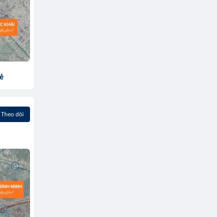
sẻ
Theo dõi