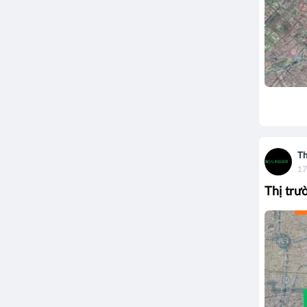
Th
17
Thị trư