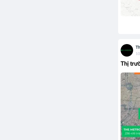
Th
10
Thị trư