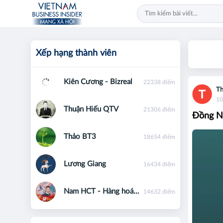
Xếp hạng thành viên
Kiên Cương - Bizreal
22338 điểm
Th
10
Thuận Hiếu QTV
21306 điểm
Đồng Na
Thảo BT3
18654 điểm
Lương Giang
16434 điểm
Nam HCT - Hàng hoá phái sinh - 0867091553
14632 điểm