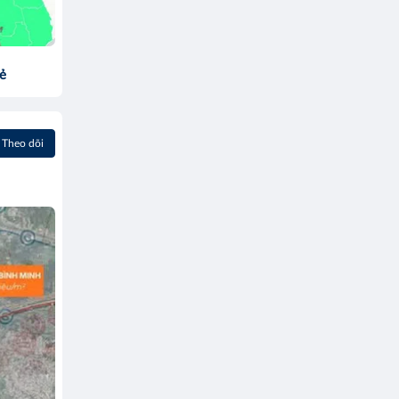
sẻ
Theo dõi