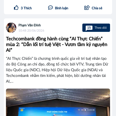
3
Thích
Bình luận
Chia sẻ
Phạm Văn Đính
15
Theo dõi
10:48 20/06/2026
Techcombank đồng hành cùng “AI Thực Chiến”
mùa 2: “Dẫn lối trí tuệ Việt - Vươn tầm kỷ nguyên
AI”
“AI Thực Chiến” là chương trình quốc gia về trí tuệ nhân tạo
do Bộ Công an chỉ đạo, đồng tổ chức bởi VTV, Trung tâm Dữ
liệu Quốc gia (NDC), Hiệp hội Dữ liệu Quốc gia (NDA) và
Techcombank nhằm tìm kiếm, phát hiện, bồi dưỡng nhân tài
AI,...