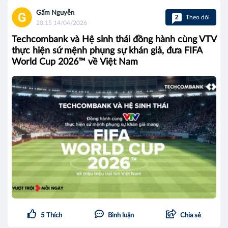
Gấm Nguyễn
2
Theo dõi
20:15 14/04/2026
Techcombank và Hệ sinh thái đồng hành cùng VTV
thực hiện sứ mệnh phụng sự khán giả, đưa FIFA
World Cup 2026™ về Việt Nam
5
Thích
Bình luận
Chia sẻ