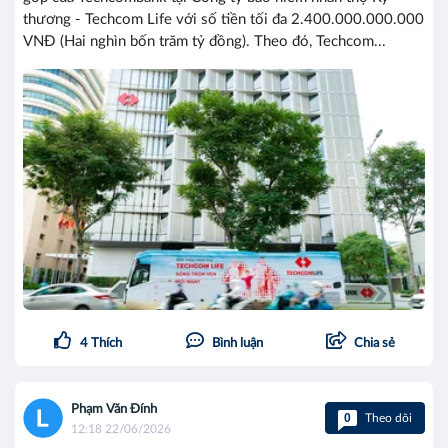
thương - Techcom Life với số tiền tối đa 2.400.000.000.000
VNĐ (Hai nghìn bốn trăm tỷ đồng). Theo đó, Techcom...
4
Thích
Bình luận
Chia sẻ
Phạm Văn Đính
0
Theo dõi
12:18 22/06/2026