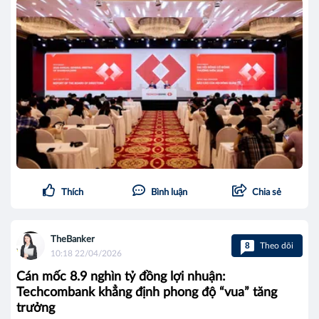
Thích
Bình luận
Chia sẻ
TheBanker
8
Theo dõi
10:18 22/04/2026
Cán mốc 8.9 nghìn tỷ đồng lợi nhuận:
Techcombank khẳng định phong độ “vua” tăng
trưởng