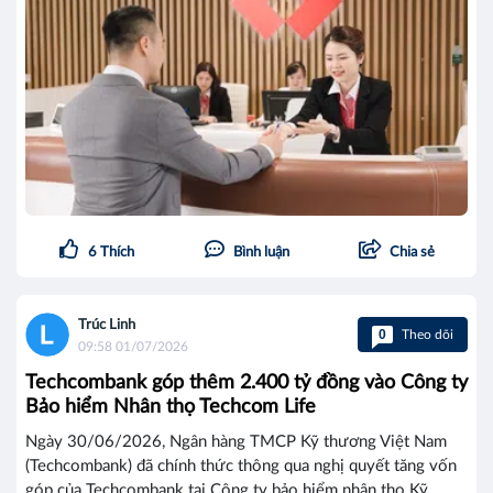
6
Thích
Bình luận
Chia sẻ
Trúc Linh
0
Theo dõi
09:58 01/07/2026
Techcombank góp thêm 2.400 tỷ đồng vào Công ty
Bảo hiểm Nhân thọ Techcom Life
Ngày 30/06/2026, Ngân hàng TMCP Kỹ thương Việt Nam
(Techcombank) đã chính thức thông qua nghị quyết tăng vốn
góp của Techcombank tại Công ty bảo hiểm nhân thọ Kỹ