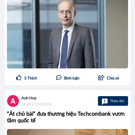
3
Thích
Bình luận
Chia sẻ
Anh Hoa
1
Theo dõi
14:29 25/04/2026
“Át chủ bài” đưa thương hiệu Techcombank vươn
tầm quốc tế