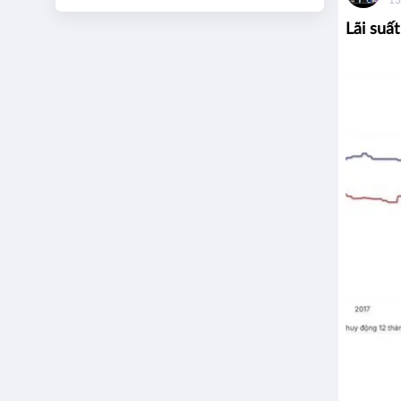
13
Lãi suấ