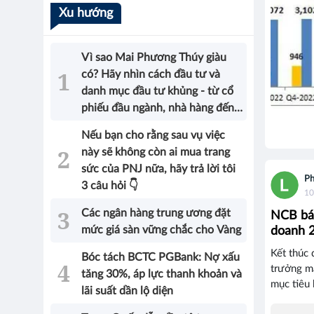
Xu hướng
Vì sao Mai Phương Thúy giàu
có? Hãy nhìn cách đầu tư và
danh mục đầu tư khủng - từ cổ
phiếu đầu ngành, nhà hàng đến
bất động sản của Hoa hậu sẽ có
Nếu bạn cho rằng sau vụ việc
được câu trả lời!
này sẽ không còn ai mua trang
sức của PNJ nữa, hãy trả lời tôi
Ph
3 câu hỏi 👇
10
Các ngân hàng trung ương đặt
NCB báo
mức giá sàn vững chắc cho Vàng
doanh 
Kết thúc 
Bóc tách BCTC PGBank: Nợ xấu
trưởng mạ
tăng 30%, áp lực thanh khoản và
mục tiêu
lãi suất dần lộ diện