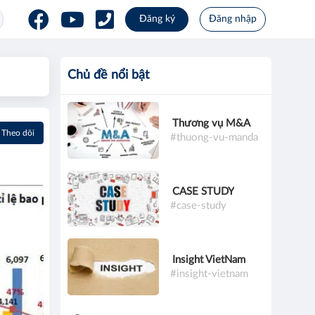
Đăng ký
Đăng nhập
Chủ đề nổi bật
Thương vụ M&A
Theo dõi
#thuong-vu-manda
CASE STUDY
#case-study
Insight VietNam
#insight-vietnam