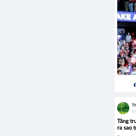
Th
11
Tăng tr
ra sao 