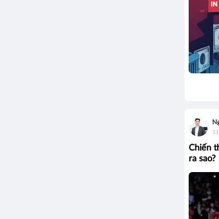
Ng
11
Chiến t
ra sao?