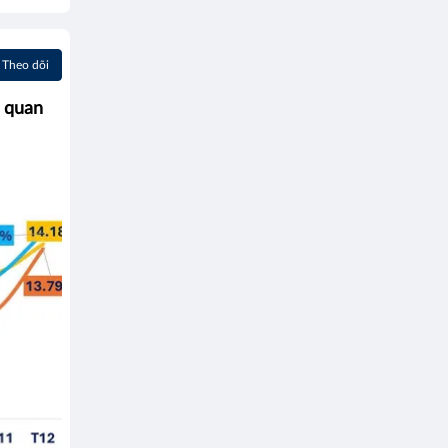
Theo dõi
u quan