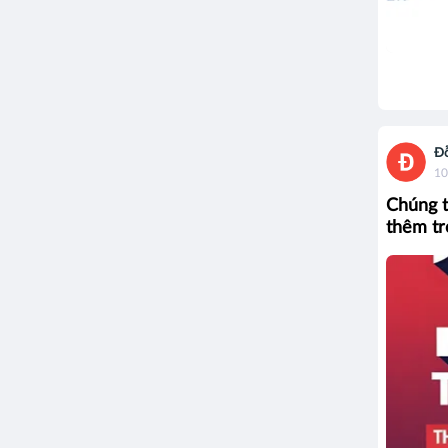
Đ
10
Chúng ta
thêm tr