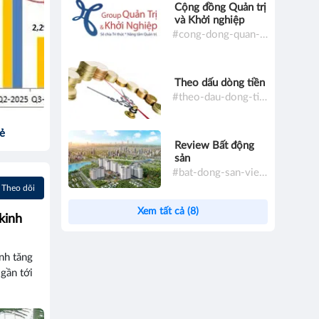
Cộng đồng Quản trị
và Khởi nghiệp
#cong-dong-quan-tri-va-khoi-nghiep
Theo dấu dòng tiền
#theo-dau-dong-tien
sẻ
Review Bất động
sản
#bat-dong-san-viet-nam
Theo dõi
Xem tất cả (8)
kinh
nh tăng
 gần tới