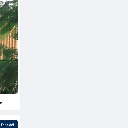
sẻ
Theo dõi