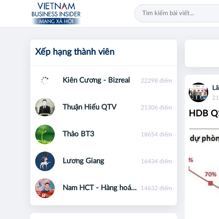
Xếp hạng thành viên
Kiên Cương - Bizreal
22298 điểm
Lã
21
Thuận Hiếu QTV
21306 điểm
HDB Q1-
Thảo BT3
18654 điểm
Lương Giang
16434 điểm
Nam HCT - Hàng hoá phái sinh - 0867091553
14632 điểm