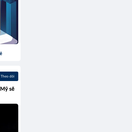
sẻ
Theo dõi
 Mỹ sẽ