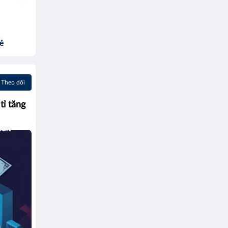
sẻ
Theo dõi
tỉ tăng