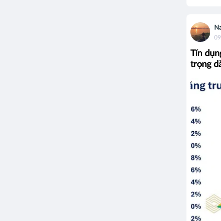
N
09
Tín dụn
trọng d