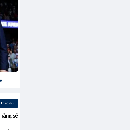
sẻ
Theo dõi
 hàng sẽ