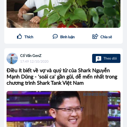
Thích
Bình luận
Chia sẻ
Cố Vấn GenZ
6
Theo dõi
17:49 12/10/2020
Điều ít biết về vợ và quý tử của Shark Nguyễn
Mạnh Dũng - 'soái ca' gần gũi, dễ mến nhất trong
chương trình Shark Tank Việt Nam