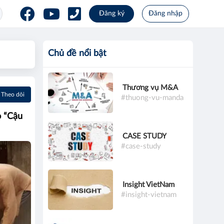
Đăng ký
Đăng nhập
Chủ đề nổi bật
Thương vụ M&A
Theo dõi
#thuong-vu-manda
o “Cậu
CASE STUDY
#case-study
Insight VietNam
#insight-vietnam