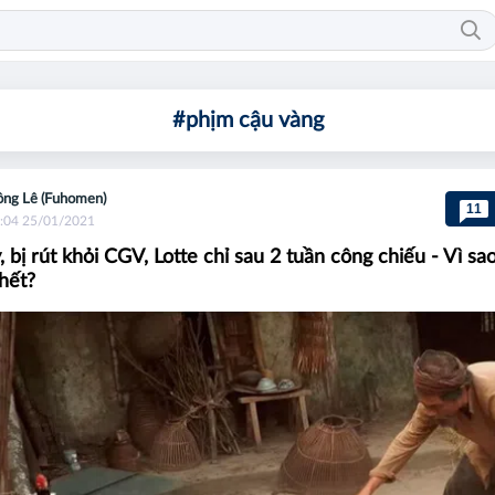
#phịm cậu vàng
ng Lê (Fuhomen)
11
:04 25/01/2021
, bị rút khỏi CGV, Lotte chỉ sau 2 tuần công chiếu - Vì sa
hết?