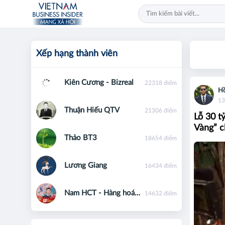
Xếp hạng thành viên
Kiên Cương - Bizreal
22318 điểm
Hồ
13
Thuận Hiếu QTV
21306 điểm
Lỗ 30 tỷ
Vàng” c
Thảo BT3
18654 điểm
Lương Giang
16434 điểm
Nam HCT - Hàng hoá phái sinh - 0867091553
14632 điểm