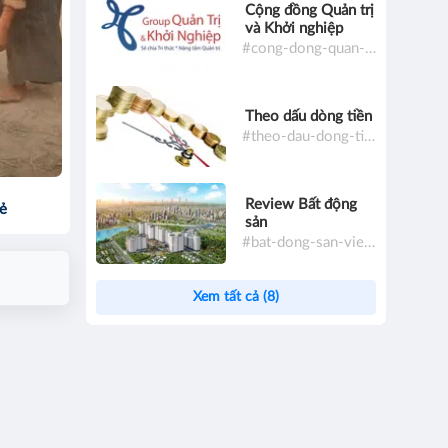
Cộng đồng Quản trị
và Khởi nghiệp
#cong-dong-quan-tri-va-khoi-nghiep
Theo dấu dòng tiền
#theo-dau-dong-tien
Review Bất động
sẻ
sản
#bat-dong-san-viet-nam
Xem tất cả (8)