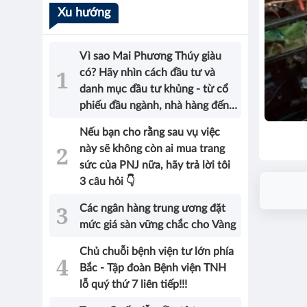
Xu hướng
Vì sao Mai Phương Thúy giàu
có? Hãy nhìn cách đầu tư và
danh mục đầu tư khủng - từ cổ
phiếu đầu ngành, nhà hàng đến
bất động sản của Hoa hậu sẽ có
Nếu bạn cho rằng sau vụ việc
được câu trả lời!
này sẽ không còn ai mua trang
sức của PNJ nữa, hãy trả lời tôi
3 câu hỏi 👇
Các ngân hàng trung ương đặt
mức giá sàn vững chắc cho Vàng
Chủ chuỗi bệnh viện tư lớn phía
Bắc - Tập đoàn Bệnh viện TNH
lỗ quý thứ 7 liên tiếp!!!