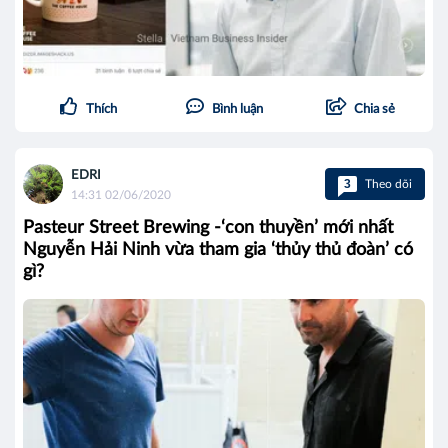
Thích
Bình luận
Chia sẻ
EDRI
3
Theo dõi
14:31 02/06/2020
Pasteur Street Brewing -‘con thuyền’ mới nhất
Nguyễn Hải Ninh vừa tham gia ‘thủy thủ đoàn’ có
gì?