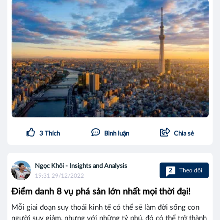
3
Thích
Bình luận
Chia sẻ
Ngọc Khôi - Insights and Analysis
2
Theo dõi
19:31 29/12/2022
Điểm danh 8 vụ phá sản lớn nhất mọi thời đại!
Mỗi giai đoạn suy thoái kinh tế có thể sẽ làm đời sống con
người suy giảm, nhưng với những tỷ phú, đó có thể trở thành