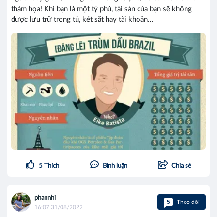
thảm họa! Khi bạn là một tỷ phú, tài sản của bạn sẽ không
được lưu trữ trong tủ, két sắt hay tài khoản...
5
Thích
Bình luận
Chia sẻ
phannhi
5
Theo dõi
16:07 31/08/2022