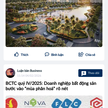
Thích
Bình luận
Chia sẻ
Luận bàn Business
6
Theo dõi
11:14 04/02/2026
BCTC quý IV/2025: Doanh nghiệp bất động sản
bước vào “mùa phân hoá” rõ nét