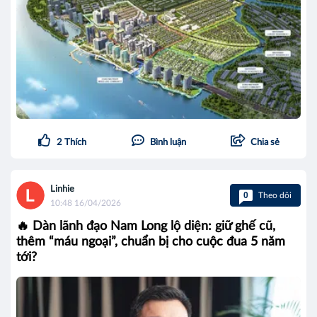
2
Thích
Bình luận
Chia sẻ
Linhie
0
Theo dõi
10:48 16/04/2026
🔥 Dàn lãnh đạo Nam Long lộ diện: giữ ghế cũ,
thêm “máu ngoại”, chuẩn bị cho cuộc đua 5 năm
tới?