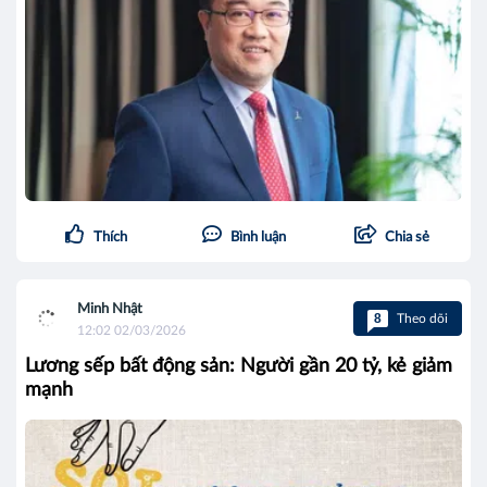
Thích
Bình luận
Chia sẻ
Minh Nhật
8
Theo dõi
12:02 02/03/2026
Lương sếp bất động sản: Người gần 20 tỷ, kẻ giảm
mạnh