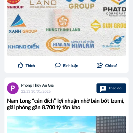
Thích
Bình luận
Chia sẻ
Phong Thủy An Gia
0
Theo dõi
22:13 30/01/2026
Nam Long “cán đích” lợi nhuận nhờ bán bớt Izumi,
giải phóng gần 8.700 tỷ tồn kho