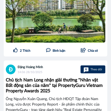
2
Thích
Bình luận
Chia sẻ
Đặng Hoàng Minh
6
Theo dõi
14:06 28/10/2025
Chủ tịch Nam Long nhận giải thưởng "Nhân vật
Bất động sản của năm" tại PropertyGuru Vietnam
Property Awards 2025
Ông Nguyễn Xuân Quang, Chủ tịch HĐQT Tập đoàn Nam
Long, vừa được Property Report - ấn phẩm chính thức của
PropertyGuru - trao tặng danh hiệu “Real Estate Personality