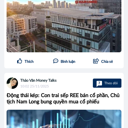
Thích
Bình luận
Chia sẻ
Thảo Vân Money Talks
7
Theo dõi
10:02 25/11/2025
Động thái kép: Con trai sếp REE bán cổ phần, Chủ
tịch Nam Long bung quyền mua cổ phiếu