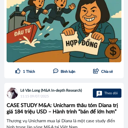
1
Thích
Bình luận
Chia sẻ
Lê Văn Long (M&A In-depth Research)
8
Theo dõi
11:15 09/07/2025
CASE STUDY M&A: Unicharm thâu tóm Diana trị
giá 184 triệu USD – Hành trình “bán để lớn hơn”
Thương vụ Unicharm mua lại Diana là một case study điển
hình trong làn sóng M&A tại Việt Nam