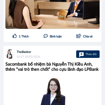
1
Thích
Bình luận
Chia sẻ
TheBanker
8
Theo dõi
10:27 18/03/2026
Sacombank bổ nhiệm bà Nguyễn Thị Kiều Anh,
thêm “vai trò then chốt” cho cựu lãnh đạo LPBank