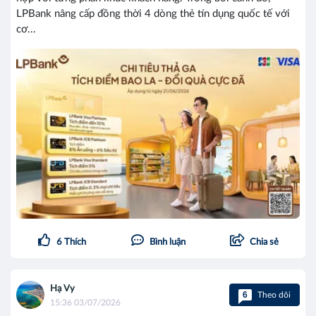
LPBank nâng cấp đồng thời 4 dòng thẻ tín dụng quốc tế với
cơ...
6
Thích
Bình luận
Chia sẻ
Hạ Vy
6
Theo dõi
15:36 03/07/2026