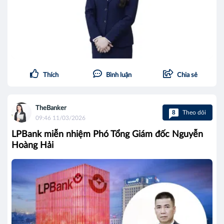
Thích
Bình luận
Chia sẻ
TheBanker
8
Theo dõi
09:46 11/03/2026
LPBank miễn nhiệm Phó Tổng Giám đốc Nguyễn
Hoàng Hải