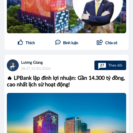
Thích
Bình luận
Chia sẻ
Lương Giang
27
Theo dõi
08:37 21/01/2026
🔥 LPBank lập đỉnh lợi nhuận: Gần 14.300 tỷ đồng,
cao nhất lịch sử hoạt động!