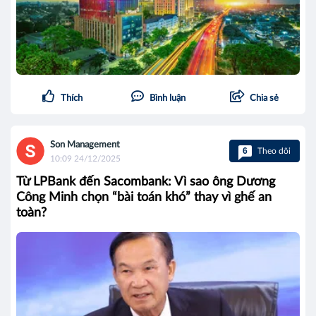
Thích
Bình luận
Chia sẻ
Son Management
6
Theo dõi
10:09 24/12/2025
Từ LPBank đến Sacombank: Vì sao ông Dương
Công Minh chọn “bài toán khó” thay vì ghế an
toàn?