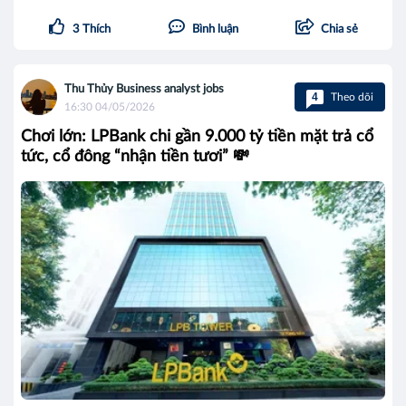
3
Thích
Bình luận
Chia sẻ
Thu Thủy Business analyst jobs
4
Theo dõi
16:30 04/05/2026
Chơi lớn: LPBank chi gần 9.000 tỷ tiền mặt trả cổ
tức, cổ đông “nhận tiền tươi” 💸