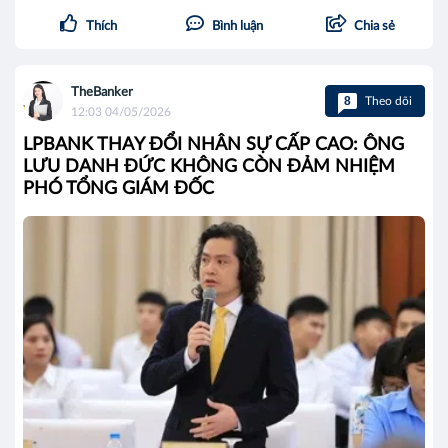
Thích
Bình luận
Chia sẻ
TheBanker
8
Theo dõi
12:03 04/05/2026
LPBANK THAY ĐỔI NHÂN SỰ CẤP CAO: ÔNG
LƯU DANH ĐỨC KHÔNG CÒN ĐẢM NHIỆM
PHÓ TỔNG GIÁM ĐỐC