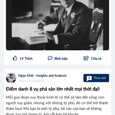
19
Thích
Bình luận
Chia sẻ
Ngọc Khôi - Insights and Analysis
2
Theo dõi
19:31 29/12/2022
Điểm danh 8 vụ phá sản lớn nhất mọi thời đại!
Mỗi giai đoạn suy thoái kinh tế có thể sẽ làm đời sống con
người suy giảm, nhưng với những tỷ phú, đó có thể trở thành
thảm họa! Khi bạn là một tỷ phú, tài sản của bạn sẽ không
được lưu trữ trong tủ, két sắt hay tài khoản...