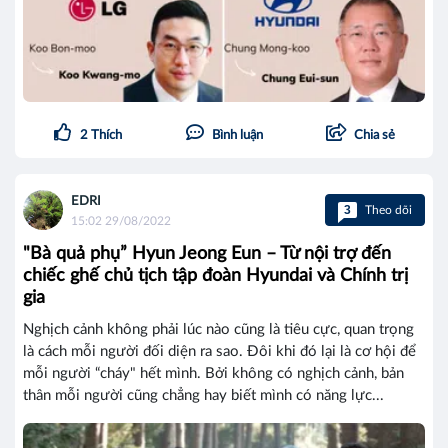
2
Thích
Bình luận
Chia sẻ
EDRI
3
Theo dõi
15:02 29/08/2022
"Bà quả phụ” Hyun Jeong Eun – Từ nội trợ đến
chiếc ghế chủ tịch tập đoàn Hyundai và Chính trị
gia
Nghịch cảnh không phải lúc nào cũng là tiêu cực, quan trọng
là cách mỗi người đối diện ra sao. Đôi khi đó lại là cơ hội để
mỗi người “cháy" hết mình. Bởi không có nghịch cảnh, bản
thân mỗi người cũng chẳng hay biết mình có năng lực...