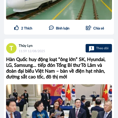
2
Thích
Bình luận
Chia sẻ
Thùy Lyn
1
Theo dõi
11:59 12/08/2025
Hàn Quốc huy động loạt “ông lớn” SK, Hyundai,
LG, Samsung… tiếp đón Tổng Bí thư Tô Lâm và
đoàn đại biểu Việt Nam – bàn về điện hạt nhân,
đường sắt cao tốc, đô thị mới