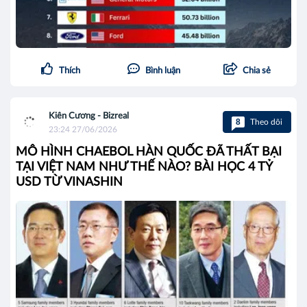
Thích
Bình luận
Chia sẻ
Kiên Cương - Bizreal
8
Theo dõi
23:24 27/06/2026
MÔ HÌNH CHAEBOL HÀN QUỐC ĐÃ THẤT BẠI
TẠI VIỆT NAM NHƯ THẾ NÀO? BÀI HỌC 4 TỶ
USD TỪ VINASHIN