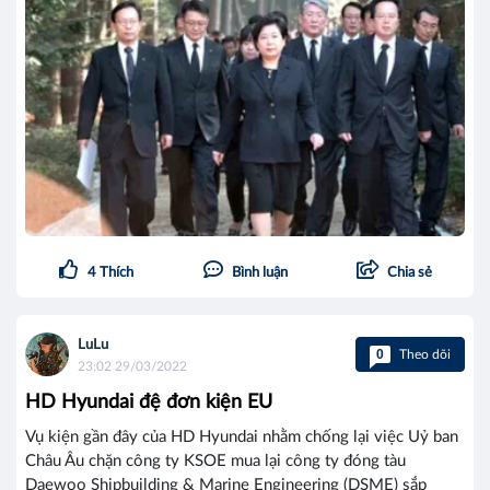
4
Thích
Bình luận
Chia sẻ
LuLu
0
Theo dõi
23:02 29/03/2022
HD Hyundai đệ đơn kiện EU
Vụ kiện gần đây của HD Hyundai nhằm chống lại việc Uỷ ban
Châu Âu chặn công ty KSOE mua lại công ty đóng tàu
Daewoo Shipbuilding & Marine Engineering (DSME) sắp