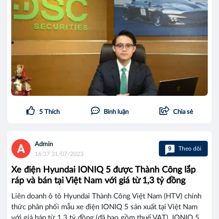
5
Thích
Bình luận
Chia sẻ
Admin
9
Theo dõi
16:37 31/07/2023
Xe điện Hyundai IONIQ 5 được Thành Công lắp
ráp và bán tại Việt Nam với giá từ 1,3 tỷ đồng
Liên doanh ô tô Hyundai Thành Công Việt Nam (HTV) chính
thức phân phối mẫu xe điện IONIQ 5 sản xuất tại Việt Nam
với giá bán từ 1,3 tỷ đồng (đã bao gồm thuế VAT). IONIQ 5