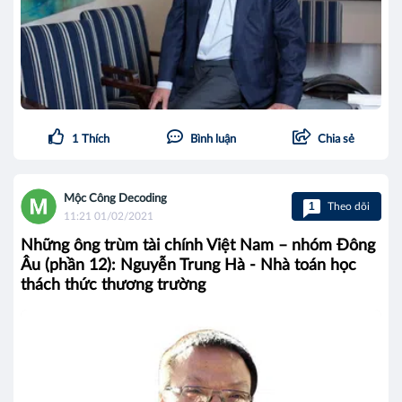
1
Thích
Bình luận
Chia sẻ
Mộc Công Decoding
1
Theo dõi
11:21 01/02/2021
Những ông trùm tài chính Việt Nam – nhóm Đông
Âu (phần 12): Nguyễn Trung Hà - Nhà toán học
thách thức thương trường