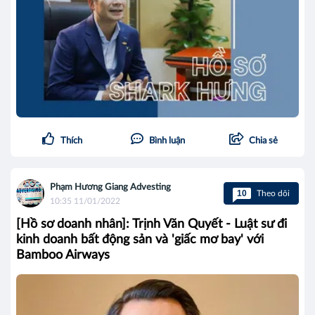
Thích
Bình luận
Chia sẻ
Phạm Hương Giang Advesting
10
Theo dõi
10:35 11/01/2022
[Hồ sơ doanh nhân]: Trịnh Văn Quyết - Luật sư đi
kinh doanh bất động sản và 'giấc mơ bay' với
Bamboo Airways