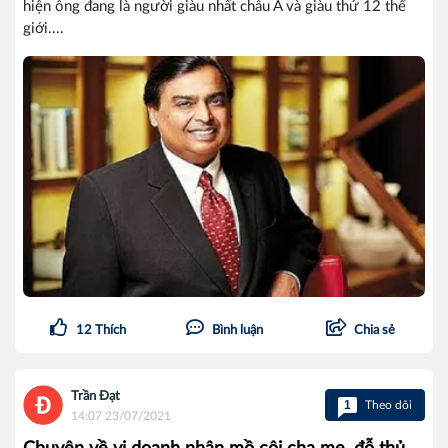
hiện ông đang là người giàu nhất châu Á và giàu thứ 12 thế
giới....
12
Thích
Bình luận
Chia sẻ
Trần Đạt
1
Theo dõi
14:07 23/07/2021