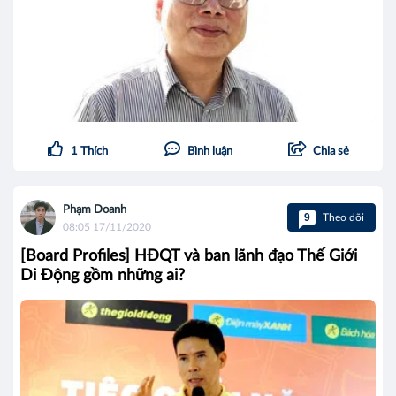
1
Thích
Bình luận
Chia sẻ
Phạm Doanh
9
Theo dõi
08:05 17/11/2020
[Board Profiles] HĐQT và ban lãnh đạo Thế Giới
Di Động gồm những ai?