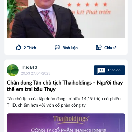
2
Thích
Bình luận
Chia sẻ
Thảo BT3
17
Theo dõi
20:53 27/04/2023
Chân dung Tân chủ tịch Thaiholdings - Người thay
thế em trai bầu Thụy
Tân chủ tịch của tập đoàn đang sở hữu 14,19 triệu cổ phiếu
THD, chiếm hơn 4% vốn cổ phần công ty.