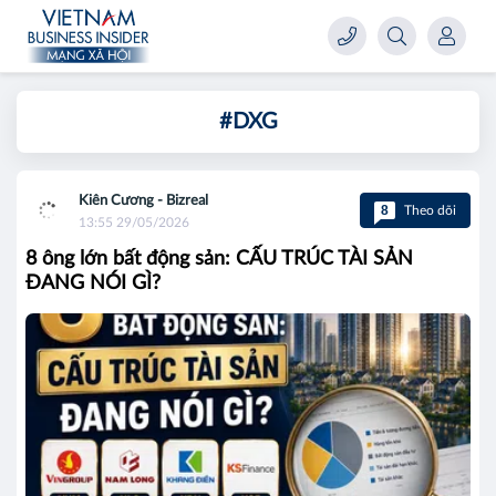
#DXG
Kiên Cương - Bizreal
8
Theo dõi
13:55 29/05/2026
8 ông lớn bất động sản: CẤU TRÚC TÀI SẢN
ĐANG NÓI GÌ?