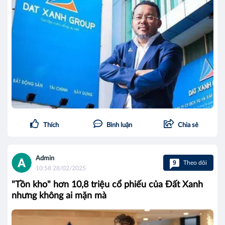
Thích
Bình luận
Chia sẻ
Admin
9
Theo dõi
10:58 28/02/2025
"Tồn kho" hơn 10,8 triệu cổ phiếu của Đất Xanh
nhưng không ai mặn mà