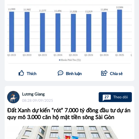
Thích
Bình luận
Chia sẻ
Lương Giang
27
Theo dõi
08:28 09/09/2025
Đất Xanh dự kiến “rót” 7.000 tỷ đồng đầu tư dự án
quy mô 3.000 căn hộ mặt tiền sông Sài Gòn