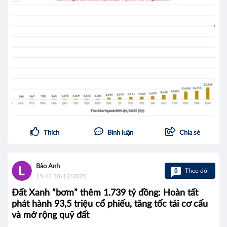
Thích
Bình luận
Chia sẻ
Bảo Anh
0
Theo dõi
15:43 10/12/2025
Đất Xanh “bơm” thêm 1.739 tỷ đồng: Hoàn tất
phát hành 93,5 triệu cổ phiếu, tăng tốc tái cơ cấu
và mở rộng quỹ đất