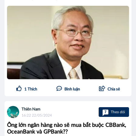
1
Thích
Bình luận
Chia sẻ
Thiên Nam
7
Theo dõi
16:22 22/05/2024
Ông lớn ngân hàng nào sẽ mua bắt buộc CBBank,
OceanBank và GPBank??