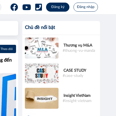
Đăng ký
Đăng nhập
Chủ đề nổi bật
Thương vụ M&A
Theo dõi
#thuong-vu-manda
ng đến
CASE STUDY
#case-study
Insight VietNam
#insight-vietnam