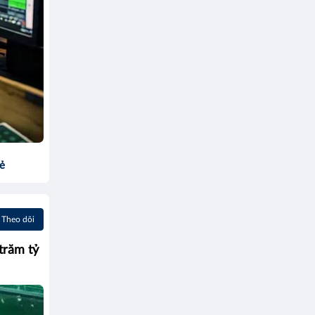
sẻ
Theo dõi
trăm tỷ