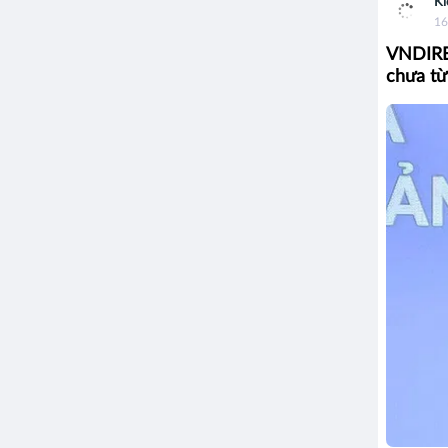
Ki
16
VNDIREC
chưa từ