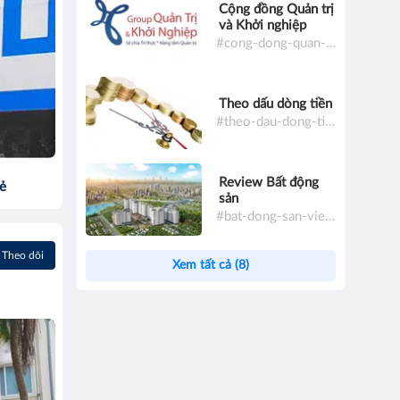
Cộng đồng Quản trị
và Khởi nghiệp
#cong-dong-quan-tri-va-khoi-nghiep
Theo dấu dòng tiền
#theo-dau-dong-tien
Review Bất động
sẻ
sản
#bat-dong-san-viet-nam
Theo dõi
Xem tất cả (8)