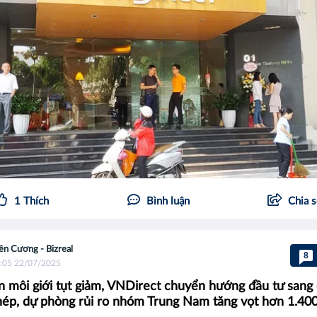
1
Thích
Bình luận
Chia 
ên Cương - Bizreal
8
:05 22/07/2025
n môi giới tụt giảm, VNDirect chuyển hướng đầu tư sang
hép, dự phòng rủi ro nhóm Trung Nam tăng vọt hơn 1.400