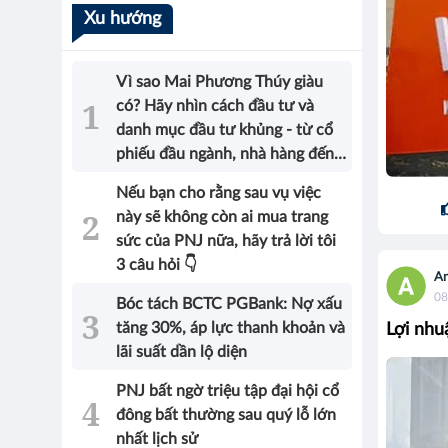
Xu hướng
Vì sao Mai Phương Thúy giàu
có? Hãy nhìn cách đầu tư và
danh mục đầu tư khủng - từ cổ
phiếu đầu ngành, nhà hàng đến
bất động sản của Hoa hậu sẽ có
Nếu bạn cho rằng sau vụ việc
được câu trả lời!
này sẽ không còn ai mua trang
sức của PNJ nữa, hãy trả lời tôi
3 câu hỏi 👇
An
08
Bóc tách BCTC PGBank: Nợ xấu
tăng 30%, áp lực thanh khoản và
Lợi nhu
lãi suất dần lộ diện
PNJ bất ngờ triệu tập đại hội cổ
đông bất thường sau quý lỗ lớn
nhất lịch sử