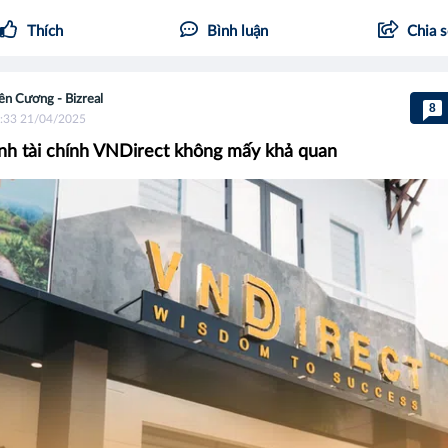
Thích
Bình luận
Chia 
ên Cương - Bizreal
8
:33 21/04/2025
nh tài chính VNDirect không mấy khả quan