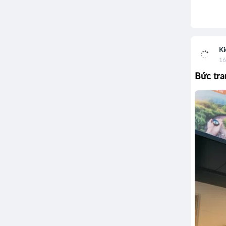
Ki
16
Bức tra