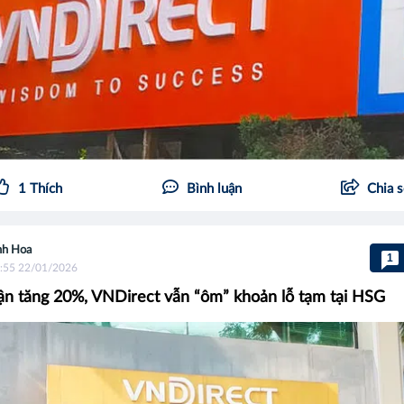
1
Thích
Bình luận
Chia 
h Hoa
1
:55 22/01/2026
ận tăng 20%, VNDirect vẫn “ôm” khoản lỗ tạm tại HSG