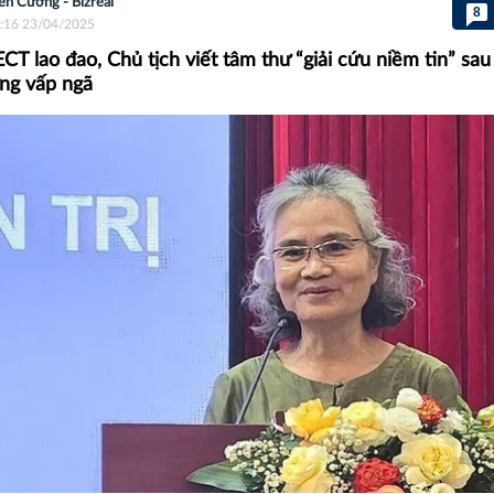
ên Cương - Bizreal
8
:16 23/04/2025
T lao đao, Chủ tịch viết tâm thư “giải cứu niềm tin” sa
ng vấp ngã