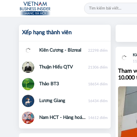
Xếp hạng thành viên
Kiên Cương - Bizreal
22298 điểm
Ki
11
Thuận Hiếu QTV
21306 điểm
Tham vọ
10.000 
Thảo BT3
18654 điểm
Lương Giang
16434 điểm
Nam HCT - Hàng hoá phái sinh - 0867091553
14612 điểm