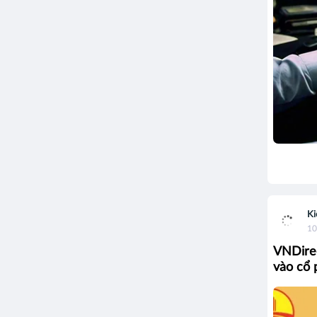
Ki
10
VNDirec
vào cổ 