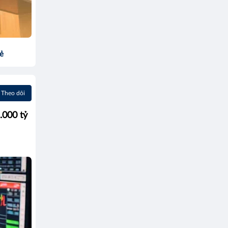
sẻ
Theo dõi
.000 tỷ