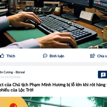
Thích
Bình luận
Chia 
ên Cương - Bizreal
8
:31 23/10/2024
t của Chủ tịch Phạm Minh Hương bị lỗ lớn khi rót hàng 
phiếu của Lộc Trời