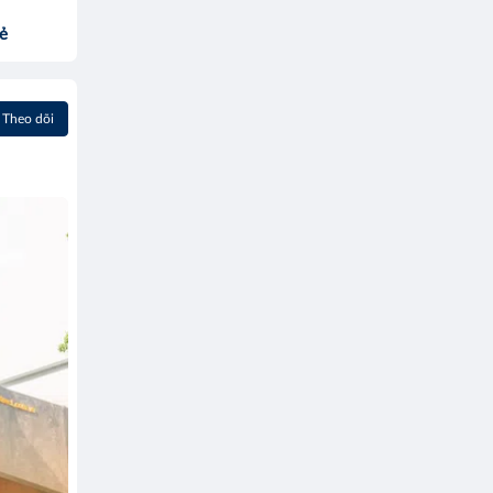
sẻ
Theo dõi