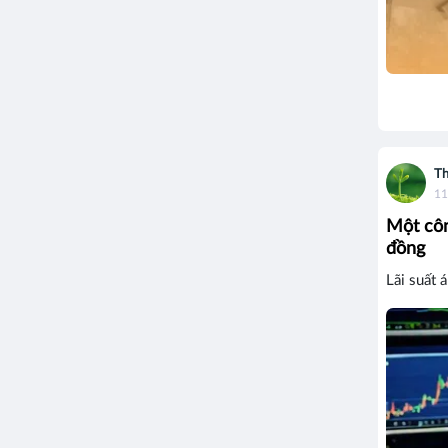
Th
11
Một côn
đồng
Lãi suất 