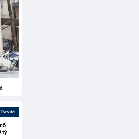
sẻ
Theo dõi
 cổ
 tỷ