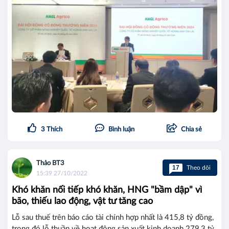
3
Thích
Bình luận
Chia sẻ
Thảo BT3
17
Theo dõi
15:39 27/10/2022
Khó khăn nối tiếp khó khăn, HNG "bầm dập" vì
bão, thiếu lao động, vật tư tăng cao
Lỗ sau thuế trên báo cáo tài chính hợp nhất là 415,8 tỷ đồng,
trong đó lỗ thuần về hoạt động sản xuất kinh doanh 279,3 tỷ