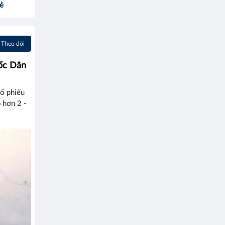
sẻ
Theo dõi
ốc Dân
cổ phiếu
 hơn 2 -