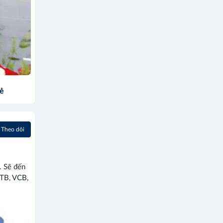
sẻ
Theo dõi
. Sẽ đến
TB, VCB,