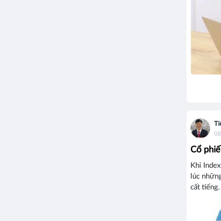
Ti
08
Cổ phiế
Khi Index
lúc nhữn
cất tiếng.