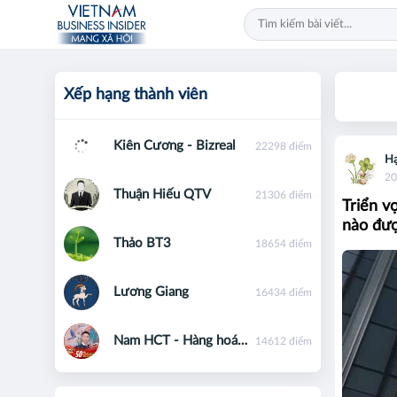
Xếp hạng thành viên
Kiên Cương - Bizreal
22298 điểm
Hạ
20
Thuận Hiếu QTV
21306 điểm
Triển v
nào đượ
Thảo BT3
18654 điểm
Lương Giang
16434 điểm
Nam HCT - Hàng hoá phái sinh - 0867091553
14612 điểm