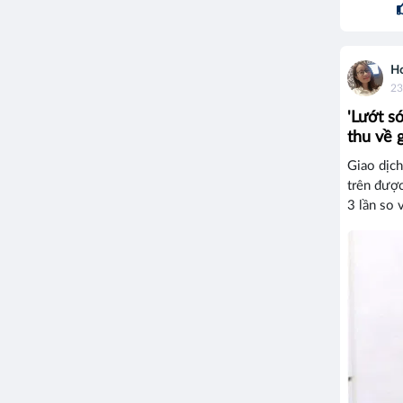
Ho
23
'Lướt s
thu về 
Giao dịc
trên đượ
3 lần so v