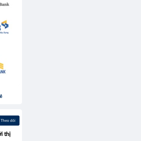
sẻ
Theo dõi
i thị