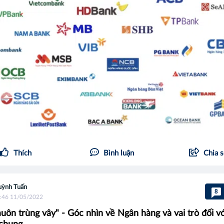
Thích
Bình luận
Chia 
ỳnh Tuấn
8
:46 11/05/2022
uôn trùng vây" - Góc nhìn về Ngân hàng và vai trò đối vớ