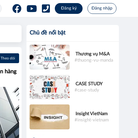
Đăng ký
Đăng nhập
Chủ đề nổi bật
Thương vụ M&A
Theo dõi
#thuong-vu-manda
ân hàng
CASE STUDY
#case-study
Insight VietNam
#insight-vietnam