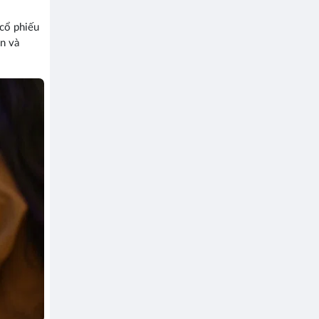
 cổ phiếu
ắn và