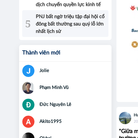
dịch chuyển quyền lực kinh tế
PNJ bất ngờ triệu tập đại hội cổ
đông bất thường sau quý lỗ lớn
nhất lịch sử
Thành viên mới
Jolie
Phạm Minh Vũ
Đức Nguyên Lê
Hu
Akito1995
20
"Giữa m