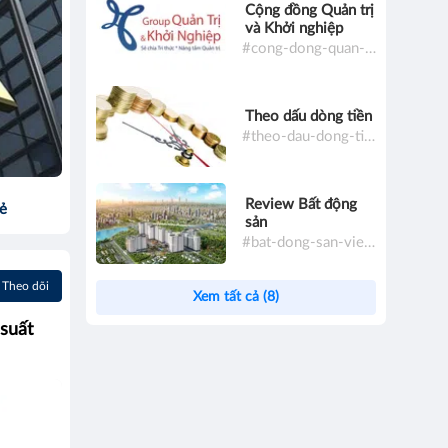
Cộng đồng Quản trị
và Khởi nghiệp
#cong-dong-quan-tri-va-khoi-nghiep
Theo dấu dòng tiền
#theo-dau-dong-tien
Review Bất động
sẻ
sản
#bat-dong-san-viet-nam
Theo dõi
Xem tất cả (8)
 suất