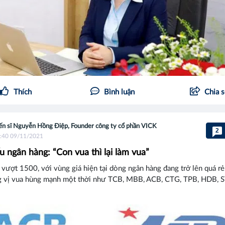
Thích
Bình luận
Chia 
ến sĩ Nguyễn Hồng Điệp, Founder công ty cổ phần VICK
2
:40 09/11/2021
u ngân hàng: “Con vua thì lại làm vua”
 vượt 1500, với vùng giá hiện tại dòng ngân hàng đang trở lên quá rẻ
g vị vua hùng mạnh một thời như TCB, MBB, ACB, CTG, TPB, HDB, S