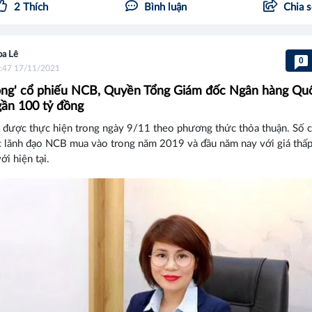
2
Thích
Bình luận
Chia 
a Lê
0
:47 17/11/2021
óng' cổ phiếu NCB, Quyền Tổng Giám đốc Ngân hàng Qu
gần 100 tỷ đồng
h được thực hiện trong ngày 9/11 theo phương thức thỏa thuận. Số 
c lãnh đạo NCB mua vào trong năm 2019 và đầu năm nay với giá thấp
ới hiện tại.