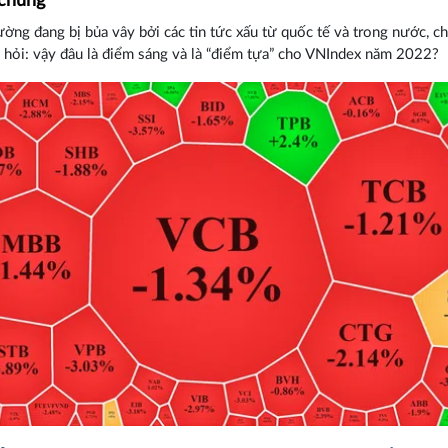
 chung
rường đang bị bủa vây bởi các tin tức xấu từ quốc tế và trong nước, c
u hỏi: vậy đâu là điểm sáng và là “điểm tựa” cho VNIndex năm 2022?