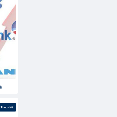
sẻ
Theo dõi