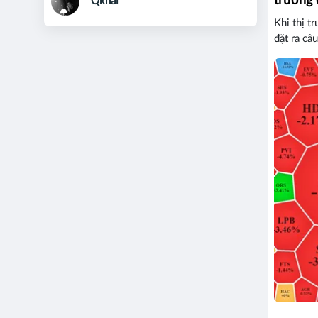
trường
Qkhai
Khi thị t
đặt ra câ