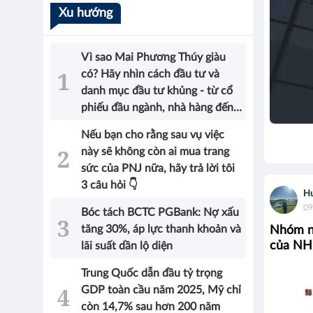
Xu hướng
Vì sao Mai Phương Thúy giàu
có? Hãy nhìn cách đầu tư và
danh mục đầu tư khủng - từ cổ
phiếu đầu ngành, nhà hàng đến
bất động sản của Hoa hậu sẽ có
Nếu bạn cho rằng sau vụ việc
được câu trả lời!
này sẽ không còn ai mua trang
sức của PNJ nữa, hãy trả lời tôi
3 câu hỏi 👇
Hu
09
Bóc tách BCTC PGBank: Nợ xấu
tăng 30%, áp lực thanh khoản và
Nhóm ng
của N
lãi suất dần lộ diện
Trung Quốc dẫn đầu tỷ trọng
GDP toàn cầu năm 2025, Mỹ chỉ
còn 14,7% sau hơn 200 năm