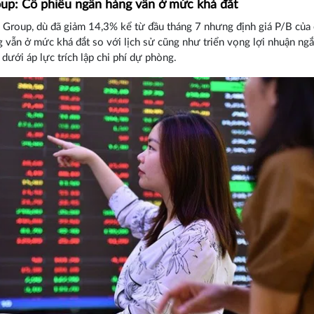
oup: Cổ phiếu ngân hàng vẫn ở mức khá đắt
 Group, dù đã giảm 14,3% kể từ đầu tháng 7 nhưng định giá P/B của
 vẫn ở mức khá đắt so với lịch sử cũng như triển vọng lợi nhuận ng
 dưới áp lực trích lập chi phí dự phòng.