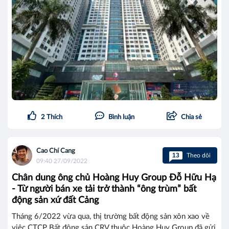
2
Thích
Bình luận
Chia sẻ
Cao Chí Cang
13
Theo dõi
09:40 27/09/2022
Chân dung ông chủ Hoàng Huy Group Đỗ Hữu Hạ
- Từ người bán xe tải trở thành “ông trùm” bất
động sản xứ đất Cảng
Tháng 6/2022 vừa qua, thị trường bất động sản xôn xao về
việc CTCP Bất động sản CRV thuộc Hoàng Huy Group đã gửi