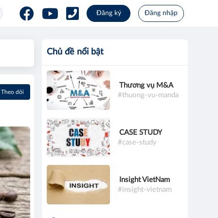
Đăng ký
Đăng nhập
Chủ đề nổi bật
Thương vụ M&A
Theo dõi
#thuong-vu-manda
CASE STUDY
#case-study
Insight VietNam
#insight-vietnam