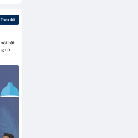
Theo dõi
nổi bật
ng có