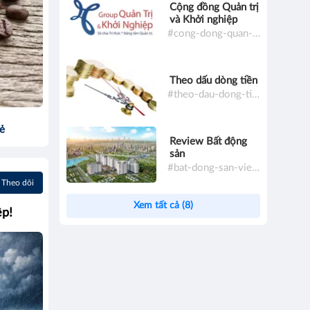
Cộng đồng Quản trị
và Khởi nghiệp
#cong-dong-quan-tri-va-khoi-nghiep
Theo dấu dòng tiền
#theo-dau-dong-tien
sẻ
Review Bất động
sản
#bat-dong-san-viet-nam
Theo dõi
Xem tất cả (8)
ệp!