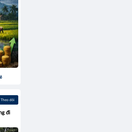
sẻ
Theo dõi
g đi