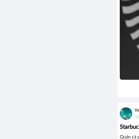
Th
10
Starbuc
Quán cà p