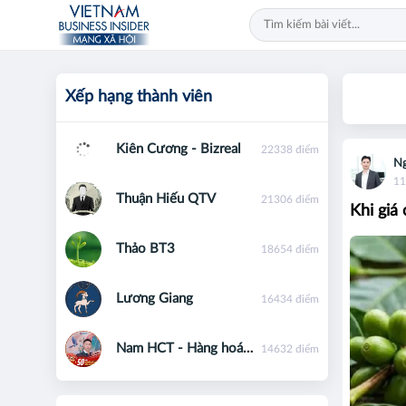
Xếp hạng thành viên
Kiên Cương - Bizreal
22338 điểm
Ng
11
Thuận Hiếu QTV
21306 điểm
Khi giá
Thảo BT3
18654 điểm
Lương Giang
16434 điểm
Nam HCT - Hàng hoá phái sinh - 0867091553
14632 điểm