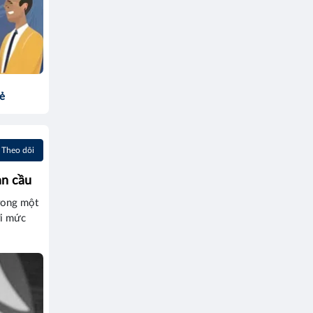
sẻ
Theo dõi
àn cầu
trong một
ới mức