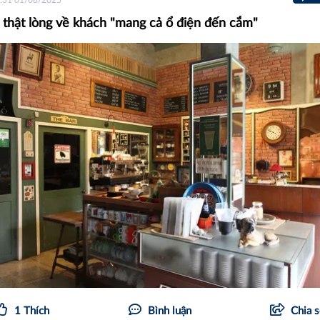
thật lòng về khách "mang cả ổ điện đến cắm"
1
Thích
Bình luận
Chia 