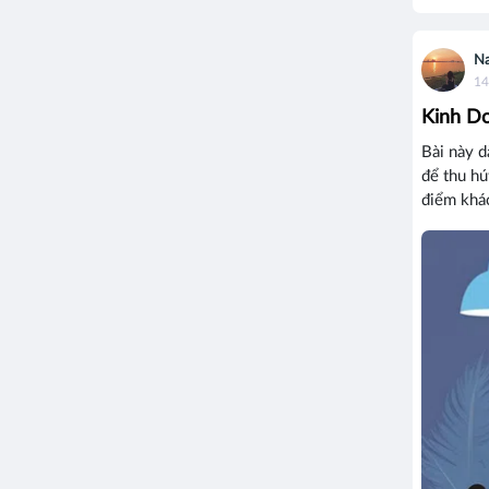
N
14
Kinh Do
Bài này d
để thu hú
điểm khác