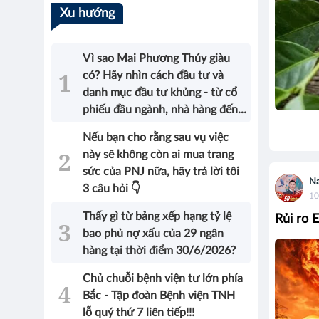
Xu hướng
Vì sao Mai Phương Thúy giàu
có? Hãy nhìn cách đầu tư và
danh mục đầu tư khủng - từ cổ
phiếu đầu ngành, nhà hàng đến
bất động sản của Hoa hậu sẽ có
Nếu bạn cho rằng sau vụ việc
được câu trả lời!
này sẽ không còn ai mua trang
sức của PNJ nữa, hãy trả lời tôi
Na
3 câu hỏi 👇
10
Thấy gì từ bảng xếp hạng tỷ lệ
Rủi ro 
bao phủ nợ xấu của 29 ngân
hàng tại thời điểm 30/6/2026?
Chủ chuỗi bệnh viện tư lớn phía
Bắc - Tập đoàn Bệnh viện TNH
lỗ quý thứ 7 liên tiếp!!!