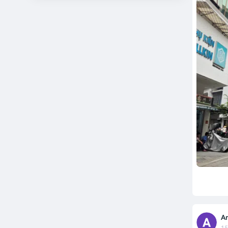
An
15