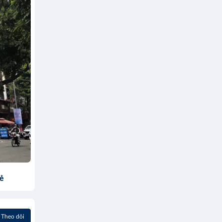
sẻ
Theo dõi