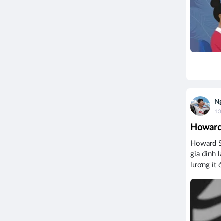
Ng
13
Howard 
Howard Sc
gia đình 
lương ít 