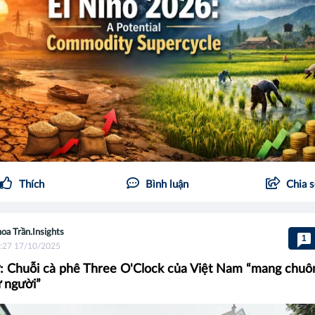
Thích
Bình luận
Chia 
oa Trần.Insights
1
:27 17/10/2025
: Chuỗi cà phê Three O'Clock của Việt Nam “mang chuôn
 người”