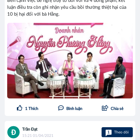
Bên cạnh việc đề nghị truy tố đối với và 4 đồng phạm, kết
luận điều tra còn ghi nhận yêu cầu bồi thường thiệt hại của
10 bị hại đối với bà Hằng.
1
Thích
Bình luận
Chia sẻ
Trần Đạt
1
Theo dõi
15:21 01/04/2021