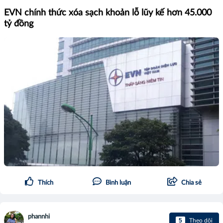
EVN chính thức xóa sạch khoản lỗ lũy kế hơn 45.000
tỷ đồng
Thích
Bình luận
Chia sẻ
phannhi
5
Theo dõi