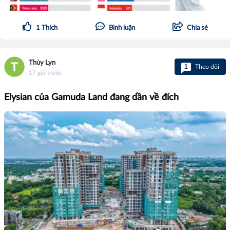
1
Thích
Bình luận
Chia sẻ
Thùy Lyn
1
Theo dõi
17 giờ trước
Elysian của Gamuda Land đang dần về đích