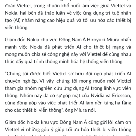
đoàn Viettel, trong khuôn khổ buổi làm việc giữa Viettel và
Nokia, hai bên đã thảo luận về việc ứng dụng trí tuệ nhân
tạo (AI) nhằm nâng cao hiệu quả và tối ưu hóa các thiết bị
viễn thông.
Giám đốc Nokia khu vực Đông Nam Á Hiroyuki Miura nhấn
mạnh việc Nokia đã phát triển AI cho thiết bị mạng và
mong muốn chia sẻ công nghệ này với Viettel để cùng nhau
thúc đẩy quá trình thông minh hóa hệ thống viễn thông.
“Chúng tôi được biết Viettel sở hữu đội ngũ phát triển AI
chuyên nghiệp. Vì vậy, chúng tôi mong muốn mời Viettel
tham gia nhóm nghiên cứu ứng dụng AI trong lĩnh vực viễn
thông. Nhóm này đã có sự góp mặt của Nvidia và Ericsson,
cùng đóng góp vào việc phát triển AI làm nền tảng hạ tầng
cho các thiết bị viễn thông”, ông Miura nói.
Giám đốc Nokia khu vực Đông Nam Á cũng gửi lời cảm ơn
Viettel vì những góp ý giúp tối ưu hóa thiết bị viễn thông