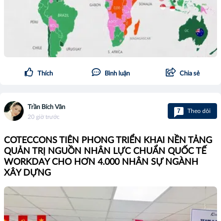
Thích
Bình luận
Chia sẻ
Trần Bích Vân
7
Theo dõi
20 giờ trước
COTECCONS TIÊN PHONG TRIỂN KHAI NỀN TẢNG
QUẢN TRỊ NGUỒN NHÂN LỰC CHUẨN QUỐC TẾ
WORKDAY CHO HƠN 4.000 NHÂN SỰ NGÀNH
XÂY DỰNG