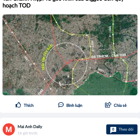
hoạch TOD
Thích
Bình luận
Chia sẻ
Mai Anh Daily
0
Theo dõi
16 giờ trước