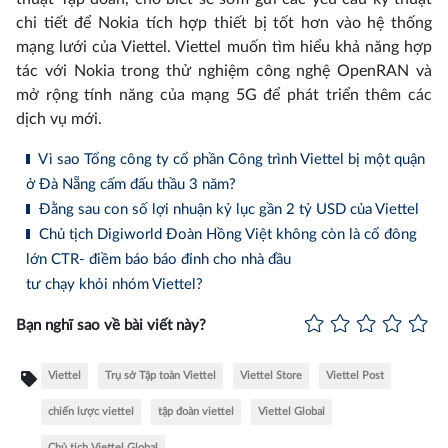
chi tiết để Nokia tích hợp thiết bị tốt hơn vào hệ thống
mạng lưới của Viettel. Viettel muốn tìm hiểu khả năng hợp
tác với Nokia trong thử nghiệm công nghệ OpenRAN và
mở rộng tính năng của mạng 5G để phát triển thêm các
dịch vụ mới.
Vì sao Tổng công ty cổ phần Công trình Viettel bị một quận
ở Đà Nẵng cấm đấu thầu 3 năm?
Đằng sau con số lợi nhuận kỷ lục gần 2 tỷ USD của Viettel
Chủ tịch Digiworld Đoàn Hồng Việt không còn là cổ đông
lớn CTR- điềm báo báo đỉnh cho nhà đầu
tư chạy khỏi nhóm Viettel?
Bạn nghĩ sao về bài viết này?
Viettel
Trụ sở Tập toàn Viettel
Viettel Store
Viettel Post
chiến lược viettel
tập đoàn viettel
Viettel Global
Chủ tịch Viettel Global