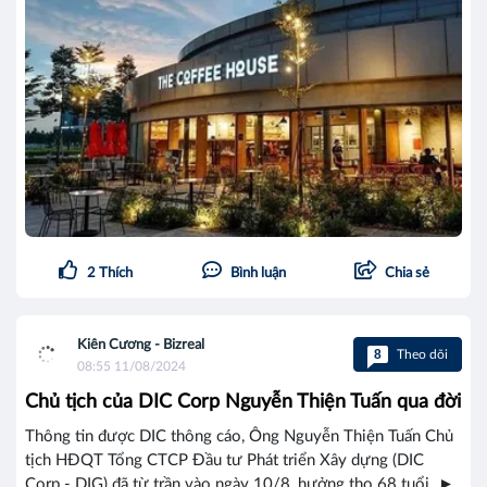
2
Thích
Bình luận
Chia sẻ
Kiên Cương - Bizreal
8
Theo dõi
08:55 11/08/2024
Chủ tịch của DIC Corp Nguyễn Thiện Tuấn qua đời
Thông tin được DIC thông cáo, Ông Nguyễn Thiện Tuấn Chủ
tịch HĐQT Tổng CTCP Đầu tư Phát triển Xây dựng (DIC
Corp - DIG) đã từ trần vào ngày 10/8, hưởng thọ 68 tuổi. ►