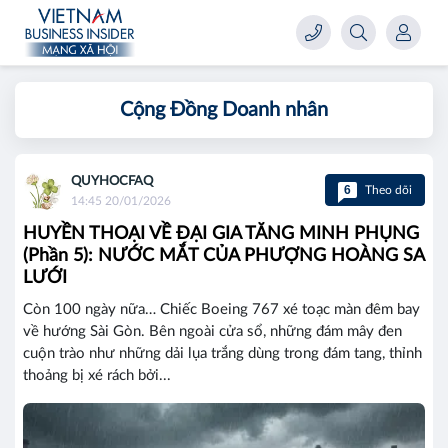
Cộng Đồng Doanh nhân
QUYHOCFAQ
6
Theo dõi
14:45 20/01/2026
HUYỀN THOẠI VỀ ĐẠI GIA TĂNG MINH PHỤNG
(Phần 5): NƯỚC MẮT CỦA PHƯỢNG HOÀNG SA
LƯỚI
Còn 100 ngày nữa… Chiếc Boeing 767 xé toạc màn đêm bay
về hướng Sài Gòn. Bên ngoài cửa sổ, những đám mây đen
cuộn trào như những dải lụa trắng dùng trong đám tang, thỉnh
thoảng bị xé rách bởi...