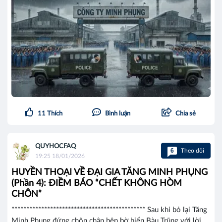
11
Thích
Bình luận
Chia sẻ
QUYHOCFAQ
6
Theo dõi
19:25 18/01/2026
HUYỀN THOẠI VỀ ĐẠI GIA TĂNG MINH PHỤNG
(Phần 4): ĐIỀM BÁO “CHẾT KHÔNG HÒM
CHÔN”
********************************************* Sau khi bỏ lại Tăng
Minh Phụng đứng chôn chân bên bờ biển Bàu Trũng với lời