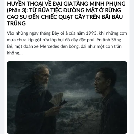
HUYỀN THOẠI VỀ ĐẠI GIA TĂNG MINH PHỤNG
(Phần 3): TỪ BỮA TIỆC ĐƯỜNG MẬT Ở RỪNG
CAO SU ĐẾN CHIẾC QUẠT GÃY TRÊN BÃI BÀU
TRŨNG
Vào những ngày tháng Bảy oi ả của năm 1993, khi những cơn
mưa chưa kịp gột rửa lớp bụi đỏ dày đặc phủ lên tỉnh Sông
Bé, một đoàn xe Mercedes đen bóng, dài như một con trăn
khổng...