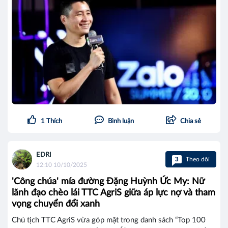
1
Thích
Bình luận
Chia sẻ
EDRI
3
Theo dõi
12:10 10/10/2025
'Công chúa' mía đường Đặng Huỳnh Ức My: Nữ
lãnh đạo chèo lái TTC AgriS giữa áp lực nợ và tham
vọng chuyển đổi xanh
Chủ tịch TTC AgriS vừa góp mặt trong danh sách “Top 100