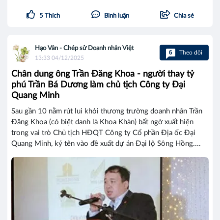
5
Thích
Bình luận
Chia sẻ
Hạo Vân - Chép sử Doanh nhân Việt
6
Theo dõi
13:33 04/12/2025
Chân dung ông Trần Đăng Khoa - người thay tỷ
phú Trần Bá Dương làm chủ tịch Công ty Đại
Quang Minh
Sau gần 10 nằm rút lui khỏi thương trường doanh nhân Trần
Đăng Khoa (có biệt danh là Khoa Khàn) bất ngờ xuất hiện
trong vai trò Chủ tịch HĐQT Công ty Cổ phần Địa ốc Đại
Quang Minh, ký tên vào đề xuất dự án Đại lộ Sông Hồng....