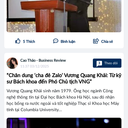
5
Thích
Bình luận
Chia sẻ
Cao Thảo - Business Review
3
Theo dõi
11:37 03/12/2025
“Chân dung ‘cha đẻ Zalo’ Vương Quang Khải: Từ kỹ
sư Bách khoa đến Phó Chủ tịch VNG”
Vương Quang Khải sinh năm 1979. Ông học ngành Công
nghệ thông tin tại Đại học Bách khoa Hà Nội, sau đó nhận
học bổng ra nước ngoài và tốt nghiệp Thạc sĩ Khoa học Máy
tính tại Columbia University...