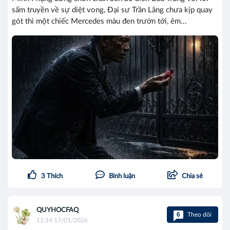
sấm truyền về sự diệt vong, Đại sư Trần Lãng chưa kịp quay
gót thì một chiếc Mercedes màu đen trườn tới, êm...
3
Thích
Bình luận
Chia sẻ
QUYHOCFAQ
6
Theo dõi
11:14 17/01/2026