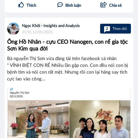
Thích
Bình luận
Chia sẻ
Ngọc Khôi - Insights and Analysis
2
Theo dõi
21:55 12/05/2025
Ông Hồ Nhân - cựu CEO Nanogen, con rể gia tộc
Sơn Kim qua đời
Bà nguyễn Thị Sơn vừa đăng tải trên facebook cá nhân
" VĨNH BIỆT CON RỂ Nhiều lần gặp con. Con đều nói con bị
bệnh tim và nói con rất mệt. Nhưng rồi con lại hăng say tích
cực lao vào công...