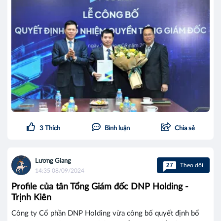
3
Thích
Bình luận
Chia sẻ
Lương Giang
27
Theo dõi
14:35 08/09/2024
Profile của tân Tổng Giám đốc DNP Holding -
Trịnh Kiên
Công ty Cổ phần DNP Holding vừa công bố quyết định bổ