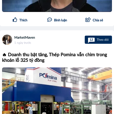
Thích
Bình luận
Chia sẻ
MarketMaven
12
Theo dõi
1 ngày trước
🔥 Doanh thu bật tăng, Thép Pomina vẫn chìm trong
khoản lỗ 325 tỷ đồng