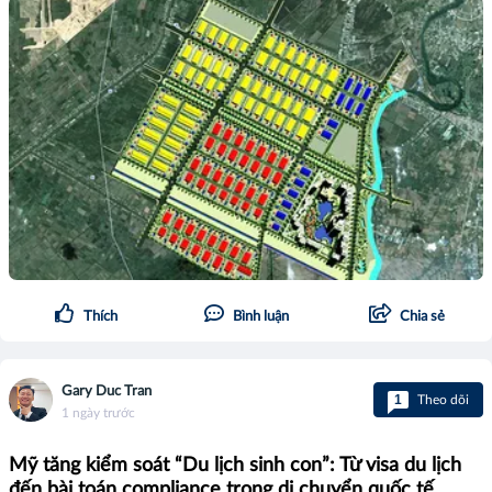
Thích
Bình luận
Chia sẻ
Gary Duc Tran
1
Theo dõi
1 ngày trước
Mỹ tăng kiểm soát “Du lịch sinh con”: Từ visa du lịch
đến bài toán compliance trong di chuyển quốc tế