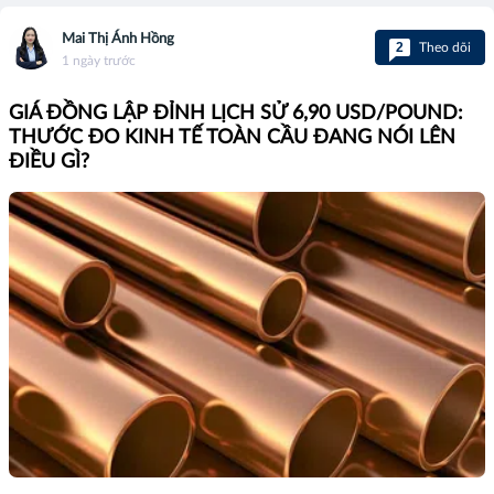
Mai Thị Ánh Hồng
2
Theo dõi
1 ngày trước
GIÁ ĐỒNG LẬP ĐỈNH LỊCH SỬ 6,90 USD/POUND:
THƯỚC ĐO KINH TẾ TOÀN CẦU ĐANG NÓI LÊN
ĐIỀU GÌ?