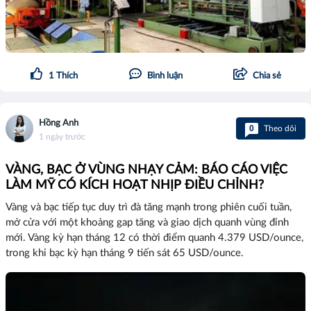
1
Thích
Bình luận
Chia sẻ
Hồng Anh
0
Theo dõi
1 ngày trước
VÀNG, BẠC Ở VÙNG NHẠY CẢM: BÁO CÁO VIỆC
LÀM MỸ CÓ KÍCH HOẠT NHỊP ĐIỀU CHỈNH?
Vàng và bạc tiếp tục duy trì đà tăng mạnh trong phiên cuối tuần,
mở cửa với một khoảng gap tăng và giao dịch quanh vùng đỉnh
mới. Vàng kỳ hạn tháng 12 có thời điểm quanh 4.379 USD/ounce,
trong khi bạc kỳ hạn tháng 9 tiến sát 65 USD/ounce.