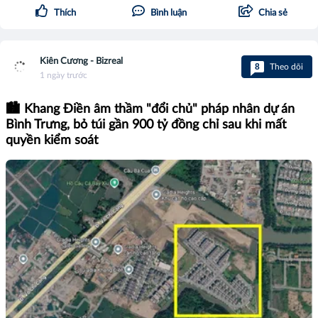
Thích
Bình luận
Chia sẻ
Kiên Cương - Bizreal
8
Theo dõi
1 ngày trước
🏙️ Khang Điền âm thầm "đổi chủ" pháp nhân dự án
Bình Trưng, bỏ túi gần 900 tỷ đồng chỉ sau khi mất
quyền kiểm soát