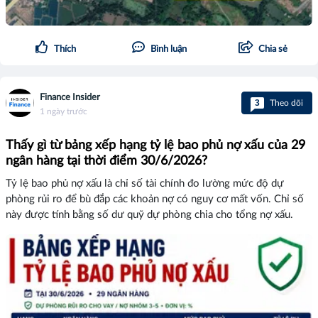
Thích
Bình luận
Chia sẻ
Finance Insider
3
Theo dõi
1 ngày trước
Thấy gì từ bảng xếp hạng tỷ lệ bao phủ nợ xấu của 29
ngân hàng tại thời điểm 30/6/2026?
Tỷ lệ bao phủ nợ xấu là chỉ số tài chính đo lường mức độ dự
phòng rủi ro để bù đắp các khoản nợ có nguy cơ mất vốn. Chỉ số
này được tính bằng số dư quỹ dự phòng chia cho tổng nợ xấu.