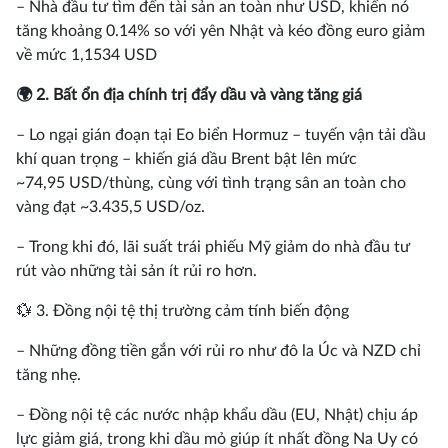
– Nhà đầu tư tìm đến tài sản an toàn như USD, khiến nó
tăng khoảng 0.14% so với yên Nhật và kéo đồng euro giảm
về mức 1,1534 USD
🌍 2. Bất ổn địa chính trị đẩy dầu và vàng tăng giá
– Lo ngại gián đoạn tại Eo biển Hormuz – tuyến vận tải dầu
khí quan trọng – khiến giá dầu Brent bật lên mức
~74,95 USD/thùng, cùng với tình trạng sân an toàn cho
vàng đạt ~3.435,5 USD/oz.
– Trong khi đó, lãi suất trái phiếu Mỹ giảm do nhà đầu tư
rút vào những tài sản ít rủi ro hơn.
💱 3. Đồng nội tệ thị trường cảm tính biến động
– Những đồng tiền gắn với rủi ro như đô la Úc và NZD chỉ
tăng nhẹ.
– Đồng nội tệ các nước nhập khẩu dầu (EU, Nhật) chịu áp
lực giảm giá, trong khi dầu mỏ giúp ít nhất đồng Na Uy có