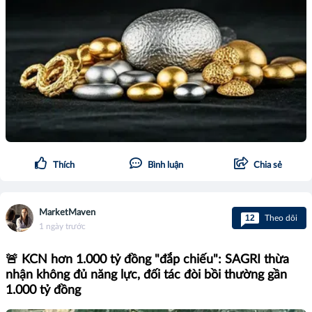
Thích
Bình luận
Chia sẻ
MarketMaven
12
Theo dõi
1 ngày trước
🚨 KCN hơn 1.000 tỷ đồng "đắp chiếu": SAGRI thừa
nhận không đủ năng lực, đối tác đòi bồi thường gần
1.000 tỷ đồng