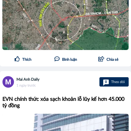
Thích
Bình luận
Chia sẻ
Mai Anh Daily
0
Theo dõi
1 ngày trước
EVN chính thức xóa sạch khoản lỗ lũy kế hơn 45.000
tỷ đồng