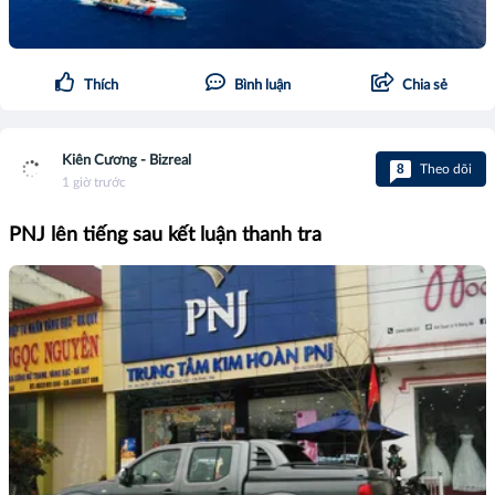
Thích
Bình luận
Chia sẻ
Kiên Cương - Bizreal
8
Theo dõi
1 giờ trước
PNJ lên tiếng sau kết luận thanh tra