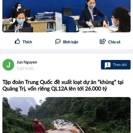
Thích
Bình luận
Chia sẻ
Jun Nguyen
1
Theo dõi
2 giờ trước
Tập đoàn Trung Quốc đề xuất loạt dự án “khủng” tại
Quảng Trị, vốn riêng QL12A lên tới 26.000 tỷ