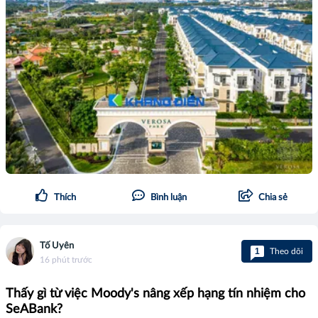
Thích
Bình luận
Chia sẻ
Tố Uyên
1
Theo dõi
16 phút trước
Thấy gì từ việc Moody's nâng xếp hạng tín nhiệm cho
SeABank?