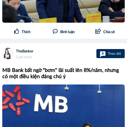
Thích
Bình luận
Chia sẻ
TheBanker
8
Theo dõi
2 giờ trước
MB Bank bất ngờ "bơm" lãi suất lên 8%/năm, nhưng
có một điều kiện đáng chú ý