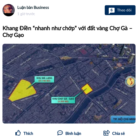
Luận bàn Business
6
Theo dõi
1 giờ trước
Khang Điền “nhanh như chớp” với đất vàng Chợ Gà –
Chợ Gạo
Thích
Bình luận
Chia sẻ