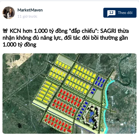
MarketMaven
12
Theo dõi
11 giờ trước
🚨 KCN hơn 1.000 tỷ đồng "đắp chiếu": SAGRI thừa
nhận không đủ năng lực, đối tác đòi bồi thường gần
1.000 tỷ đồng