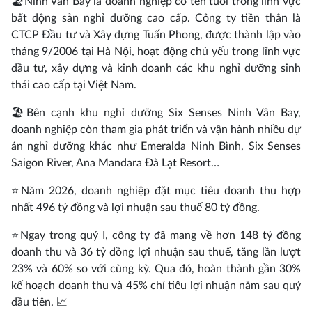
🏖️Ninh Vân Bay là doanh nghiệp có tên tuổi trong lĩnh vực
bất động sản nghỉ dưỡng cao cấp. Công ty tiền thân là
CTCP Đầu tư và Xây dựng Tuấn Phong, được thành lập vào
tháng 9/2006 tại Hà Nội, hoạt động chủ yếu trong lĩnh vực
đầu tư, xây dựng và kinh doanh các khu nghỉ dưỡng sinh
thái cao cấp tại Việt Nam.
🏖️Bên cạnh khu nghỉ dưỡng Six Senses Ninh Vân Bay,
doanh nghiệp còn tham gia phát triển và vận hành nhiều dự
án nghỉ dưỡng khác như Emeralda Ninh Bình, Six Senses
Saigon River, Ana Mandara Đà Lạt Resort…
⭐Năm 2026, doanh nghiệp đặt mục tiêu doanh thu hợp
nhất 496 tỷ đồng và lợi nhuận sau thuế 80 tỷ đồng.
⭐Ngay trong quý I, công ty đã mang về hơn 148 tỷ đồng
doanh thu và 36 tỷ đồng lợi nhuận sau thuế, tăng lần lượt
23% và 60% so với cùng kỳ. Qua đó, hoàn thành gần 30%
kế hoạch doanh thu và 45% chỉ tiêu lợi nhuận năm sau quý
đầu tiên. 📈