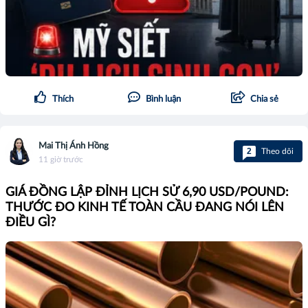
Thích
Bình luận
Chia sẻ
Mai Thị Ánh Hồng
2
Theo dõi
11 giờ trước
GIÁ ĐỒNG LẬP ĐỈNH LỊCH SỬ 6,90 USD/POUND:
THƯỚC ĐO KINH TẾ TOÀN CẦU ĐANG NÓI LÊN
ĐIỀU GÌ?