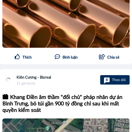
Thích
Bình luận
Chia sẻ
Kiên Cương - Bizreal
8
Theo dõi
11 giờ trước
🏙️ Khang Điền âm thầm "đổi chủ" pháp nhân dự án
Bình Trưng, bỏ túi gần 900 tỷ đồng chỉ sau khi mất
quyền kiểm soát