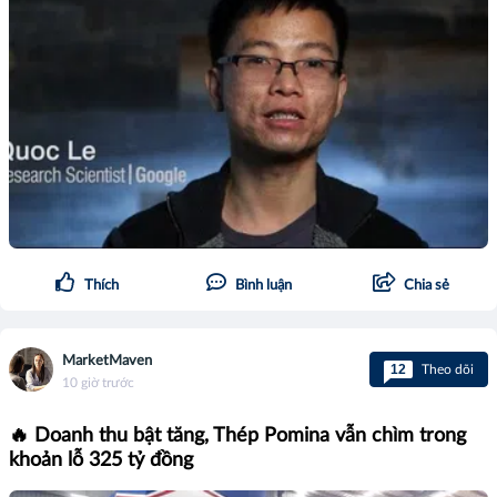
Thích
Bình luận
Chia sẻ
MarketMaven
12
Theo dõi
10 giờ trước
🔥 Doanh thu bật tăng, Thép Pomina vẫn chìm trong
khoản lỗ 325 tỷ đồng