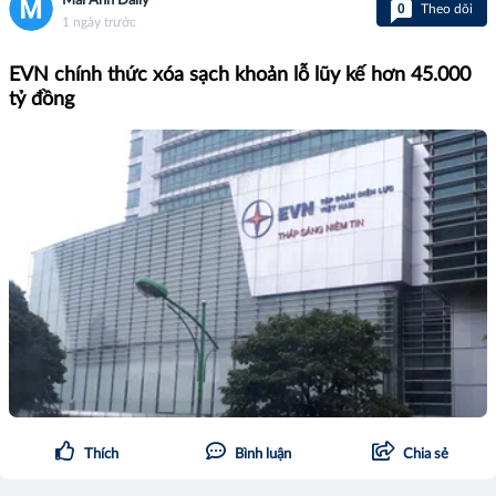
Mai Anh Daily
0
Theo dõi
1 ngày trước
EVN chính thức xóa sạch khoản lỗ lũy kế hơn 45.000
tỷ đồng
Thích
Bình luận
Chia sẻ