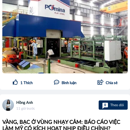
1
Thích
Bình luận
Chia sẻ
Hồng Anh
0
Theo dõi
11 giờ trước
VÀNG, BẠC Ở VÙNG NHẠY CẢM: BÁO CÁO VIỆC
LÀM MỸ CÓ KÍCH HOẠT NHỊP ĐIỀU CHỈNH?