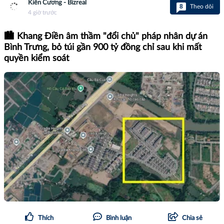
Kiên Cương - Bizreal
8
Theo dõi
4 giờ trước
🏙️ Khang Điền âm thầm "đổi chủ" pháp nhân dự án
Bình Trưng, bỏ túi gần 900 tỷ đồng chỉ sau khi mất
quyền kiểm soát
Thích
Bình luận
Chia sẻ