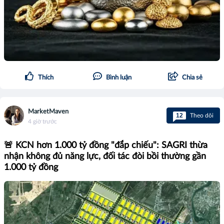
Thích
Bình luận
Chia sẻ
MarketMaven
12
Theo dõi
4 giờ trước
🚨 KCN hơn 1.000 tỷ đồng "đắp chiếu": SAGRI thừa
nhận không đủ năng lực, đối tác đòi bồi thường gần
1.000 tỷ đồng