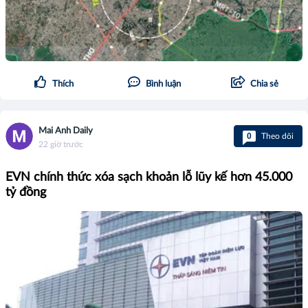
Thích
Bình luận
Chia sẻ
Mai Anh Daily
0
Theo dõi
22 giờ trước
EVN chính thức xóa sạch khoản lỗ lũy kế hơn 45.000
tỷ đồng