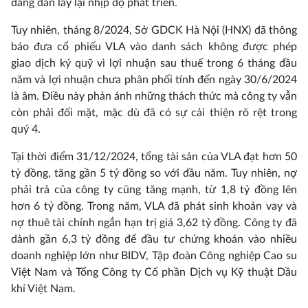
đang dần lấy lại nhịp độ phát triển.
Tuy nhiên, tháng 8/2024, Sở GDCK Hà Nội (HNX) đã thông
báo đưa cổ phiếu VLA vào danh sách không được phép
giao dịch ký quỹ vì lợi nhuận sau thuế trong 6 tháng đầu
năm và lợi nhuận chưa phân phối tính đến ngày 30/6/2024
là âm. Điều này phản ánh những thách thức mà công ty vẫn
còn phải đối mặt, mặc dù đã có sự cải thiện rõ rệt trong
quý 4.
Tại thời điểm 31/12/2024, tổng tài sản của VLA đạt hơn 50
tỷ đồng, tăng gần 5 tỷ đồng so với đầu năm. Tuy nhiên, nợ
phải trả của công ty cũng tăng mạnh, từ 1,8 tỷ đồng lên
hơn 6 tỷ đồng. Trong năm, VLA đã phát sinh khoản vay và
nợ thuê tài chính ngắn hạn trị giá 3,62 tỷ đồng. Công ty đã
dành gần 6,3 tỷ đồng để đầu tư chứng khoán vào nhiều
doanh nghiệp lớn như BIDV, Tập đoàn Công nghiệp Cao su
Việt Nam và Tổng Công ty Cổ phần Dịch vụ Kỹ thuật Dầu
khí Việt Nam.