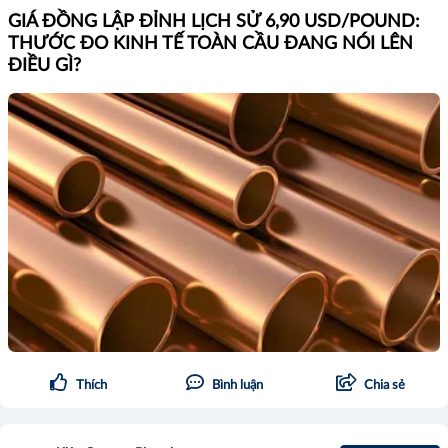
GIÁ ĐỒNG LẬP ĐỈNH LỊCH SỬ 6,90 USD/POUND:
THƯỚC ĐO KINH TẾ TOÀN CẦU ĐANG NÓI LÊN
ĐIỀU GÌ?
Thích
Bình luận
Chia sẻ