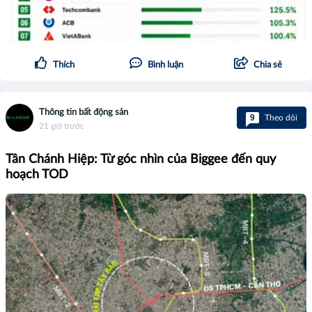
Thích
Bình luận
Chia sẻ
Thông tin bất động sản
9
Theo dõi
21 giờ trước
Tân Chánh Hiệp: Từ góc nhìn của Biggee đến quy
hoạch TOD