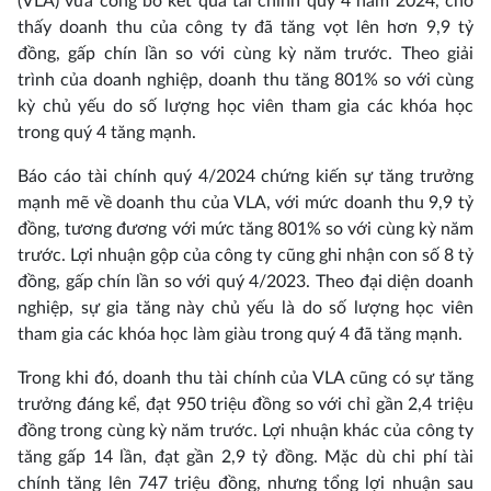
(VLA) vừa công bố kết quả tài chính quý 4 năm 2024, cho
thấy doanh thu của công ty đã tăng vọt lên hơn 9,9 tỷ
đồng, gấp chín lần so với cùng kỳ năm trước. Theo giải
trình của doanh nghiệp, doanh thu tăng 801% so với cùng
kỳ chủ yếu do số lượng học viên tham gia các khóa học
trong quý 4 tăng mạnh.
Báo cáo tài chính quý 4/2024 chứng kiến sự tăng trưởng
mạnh mẽ về doanh thu của VLA, với mức doanh thu 9,9 tỷ
đồng, tương đương với mức tăng 801% so với cùng kỳ năm
trước. Lợi nhuận gộp của công ty cũng ghi nhận con số 8 tỷ
đồng, gấp chín lần so với quý 4/2023. Theo đại diện doanh
nghiệp, sự gia tăng này chủ yếu là do số lượng học viên
tham gia các khóa học làm giàu trong quý 4 đã tăng mạnh.
Trong khi đó, doanh thu tài chính của VLA cũng có sự tăng
trưởng đáng kể, đạt 950 triệu đồng so với chỉ gần 2,4 triệu
đồng trong cùng kỳ năm trước. Lợi nhuận khác của công ty
tăng gấp 14 lần, đạt gần 2,9 tỷ đồng. Mặc dù chi phí tài
chính tăng lên 747 triệu đồng, nhưng tổng lợi nhuận sau