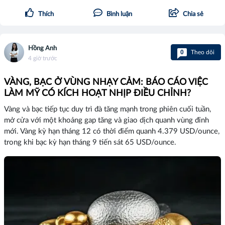
Thích
Bình luận
Chia sẻ
Hồng Anh
0
Theo dõi
4 giờ trước
VÀNG, BẠC Ở VÙNG NHẠY CẢM: BÁO CÁO VIỆC
LÀM MỸ CÓ KÍCH HOẠT NHỊP ĐIỀU CHỈNH?
Vàng và bạc tiếp tục duy trì đà tăng mạnh trong phiên cuối tuần,
mở cửa với một khoảng gap tăng và giao dịch quanh vùng đỉnh
mới. Vàng kỳ hạn tháng 12 có thời điểm quanh 4.379 USD/ounce,
trong khi bạc kỳ hạn tháng 9 tiến sát 65 USD/ounce.