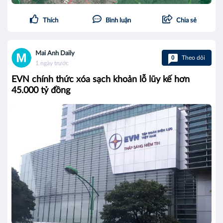
Thích
Bình luận
Chia sẻ
Mai Anh Daily
0
Theo dõi
1 ngày trước
EVN chính thức xóa sạch khoản lỗ lũy kế hơn
45.000 tỷ đồng