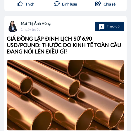
Thích
Bình luận
Chia sẻ
Mai Thị Ánh Hồng
2
Theo dõi
1 ngày trước
GIÁ ĐỒNG LẬP ĐỈNH LỊCH SỬ 6,90
USD/POUND: THƯỚC ĐO KINH TẾ TOÀN CẦU
ĐANG NÓI LÊN ĐIỀU GÌ?