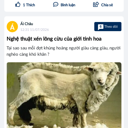
1
Thích
Bình luận
Chia sẻ
Ái Châu
6
Theo dõi
12:31 11/07/2026
Nghệ thuật xén lông cừu của giới tinh hoa
Tại sao sau mỗi đợt khủng hoảng người giàu càng giàu, người
nghèo càng khó khăn ?