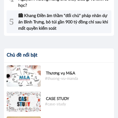
học?
🏙️ Khang Điền âm thầm "đổi chủ" pháp nhân dự
án Bình Trưng, bỏ túi gần 900 tỷ đồng chỉ sau khi
mất quyền kiểm soát
Chủ đề nổi bật
Thương vụ M&A
#thuong-vu-manda
CASE STUDY
#case-study