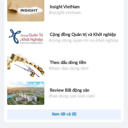
Insight VietNam
#insight-vietnam
Cộng đồng Quản trị và Khởi nghiệp
#cong-dong-quan-tri-va-khoi-nghiep
Theo dấu dòng tiền
#theo-dau-dong-tien
Review Bất động sản
#bat-dong-san-viet-nam
Xem tất cả (8)