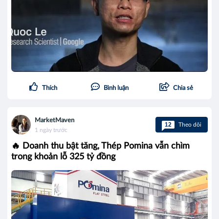
Thích
Bình luận
Chia sẻ
MarketMaven
12
Theo dõi
1 ngày trước
🔥 Doanh thu bật tăng, Thép Pomina vẫn chìm
trong khoản lỗ 325 tỷ đồng