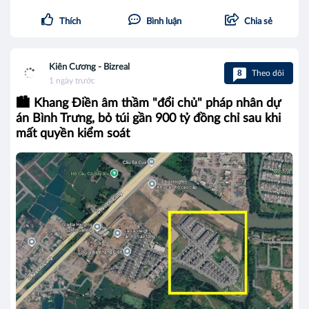
Thích
Bình luận
Chia sẻ
Kiên Cương - Bizreal
8
Theo dõi
1 ngày trước
🏙️ Khang Điền âm thầm "đổi chủ" pháp nhân dự
án Bình Trưng, bỏ túi gần 900 tỷ đồng chỉ sau khi
mất quyền kiểm soát