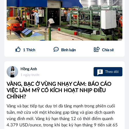
1
Thích
Bình luận
Chia sẻ
Hồng Anh
0
Theo dõi
1 ngày trước
VÀNG, BẠC Ở VÙNG NHẠY CẢM: BÁO CÁO
VIỆC LÀM MỸ CÓ KÍCH HOẠT NHỊP ĐIỀU
CHỈNH?
Vàng và bạc tiếp tục duy trì đà tăng mạnh trong phiên cuối
tuần, mở cửa với một khoảng gap tăng và giao dịch quanh
vùng đỉnh mới. Vàng kỳ hạn tháng 12 có thời điểm quanh
4.379 USD/ounce, trong khi bạc kỳ hạn tháng 9 tiến sát 65