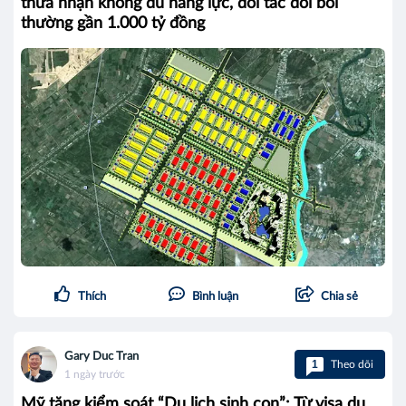
thừa nhận không đủ năng lực, đối tác đòi bồi
thường gần 1.000 tỷ đồng
Thích
Bình luận
Chia sẻ
Gary Duc Tran
1
Theo dõi
1 ngày trước
Mỹ tăng kiểm soát “Du lịch sinh con”: Từ visa du