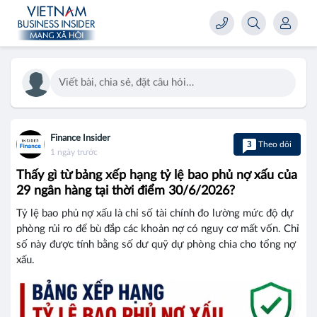
Viết bài, chia sẻ, đặt câu hỏi…
Finance Insider
3
Theo dõi
1 ngày trước
Thấy gì từ bảng xếp hạng tỷ lệ bao phủ nợ xấu của
29 ngân hàng tại thời điểm 30/6/2026?
Tỷ lệ bao phủ nợ xấu là chỉ số tài chính đo lường mức độ dự
phòng rủi ro để bù đắp các khoản nợ có nguy cơ mất vốn. Chỉ
số này được tính bằng số dư quỹ dự phòng chia cho tổng nợ
xấu.