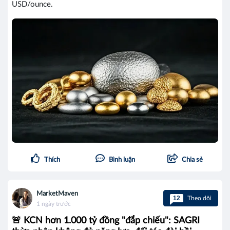
USD/ounce.
Thích
Bình luận
Chia sẻ
MarketMaven
12
Theo dõi
1 ngày trước
🚨 KCN hơn 1.000 tỷ đồng "đắp chiếu": SAGRI