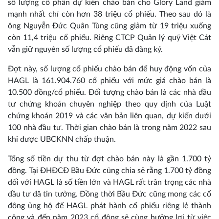
số lượng cổ phần dự kiến chào bán cho Glory Land giảm
mạnh nhất chỉ còn hơn 38 triệu cổ phiếu. Theo sau đó là
ông Nguyễn Đức Quân Tùng cũng giảm từ 19 triệu xuống
còn 11,4 triệu cổ phiếu. Riêng CTCP Quản lý quỹ Việt Cát
vẫn giữ nguyên số lượng cổ phiếu đã đăng ký.
Đợt này, số lượng cổ phiếu chào bán để huy động vốn của
HAGL là 161.904.760 cổ phiếu với mức giá chào bán là
10.500 đồng/cổ phiếu. Đối tượng chào bán là các nhà đầu
tư chứng khoán chuyên nghiệp theo quy định của Luật
chứng khoán 2019 và các văn bản liên quan, dự kiến dưới
100 nhà đầu tư. Thời gian chào bán là trong năm 2022 sau
khi được UBCKNN chấp thuận.
Tổng số tiền dự thu từ đợt chào bán này là gần 1.700 tỷ
đồng. Tại ĐHĐCĐ Bầu Đức cũng chia sẻ rằng 1.700 tỷ đồng
đối với HAGL là số tiền lớn và HAGL rất trân trọng các nhà
đầu tư đã tin tưởng. Đồng thời Bầu Đức cũng mong các cổ
đông ủng hộ để HAGL phát hành cổ phiếu riêng lẻ thành
công và đến năm 2023 cổ đông sẽ cùng hưởng lợi từ việc