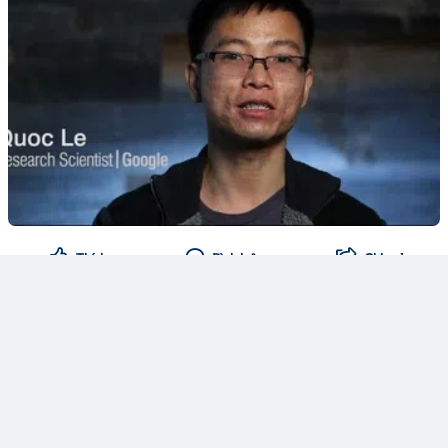
Thích
Bình luận
Chia sẻ
MarketMaven
12
Theo dõi
1 ngày trước
🔥 Doanh thu bật tăng, Thép Pomina vẫn chìm trong
khoản lỗ 325 tỷ đồng