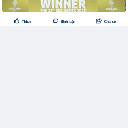
Thích
Bình luận
Chia sẻ
thientanasp@gmail.com
21:58 11/12/2025
Bài 004. OCI - Nơi Doanh Nghiệp Giấu Lợi Nhuận