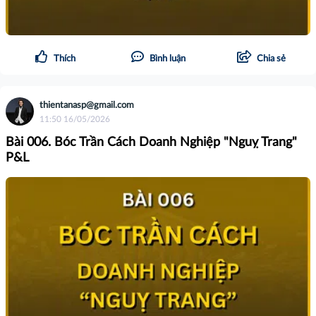
Thích
Bình luận
Chia sẻ
thientanasp@gmail.com
11:50 16/05/2026
Bài 006. Bóc Trần Cách Doanh Nghiệp "Nguỵ Trang"
P&L