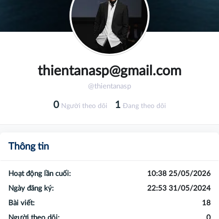
thientanasp@gmail.com
@thientanasp
0
1
Người theo dõi
Đang theo dõi
Thông tin
Hoạt động lần cuối:
10:38 25/05/2026
Ngày đăng ký:
22:53 31/05/2024
Bài viết:
18
Người theo dõi:
0